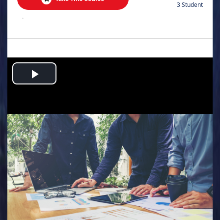
3 Student
.
Play
Video