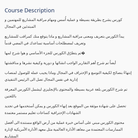
Course Description
كورس يشرح بطريقة بسيطة و عملية أُسس ومهام مراقبة المشاريع للمهتمين و
المبتدئين في المجال
يبدأ الكورس بتعريف ومعنى مراقبة المشاريع و ماذا يتوقع منك كمراقب للمشاريع
وتعريف لمصطلحات أساسية تساعدك في المضي قدماً
ثم يتطرّق الكورس للجزء الأساسي و هوا شرح لمها�
أيضاً تم شرح أهم التقارير الواجب انشائها و دورية وكيفية نشرها و مناقشتها
إنتهاءً بنصائح لكيفية التوسع و الإحتراف في المجال وماذا يجيب عمله للوصول لمنصاب
إدارية في نفس المجال تصل الى الرئيس التنفيذي
تم شرح الكورس بلغة عربية بسيطة والمحتوى بالإنجليزي ليشمل الكورس المعرفة
باللغتين
تحصل على شهادة موثقة من الموقع بعد إنهاء الكورس و يمكن أستخدمها في تجديد
الشهادات الإحترافية كساعات تعليم مستمر معتمدة
محتوى الكورس مبني على أساس خبرة عملية من أرض الواقع مستندة الى أفضل
الممارسات المعتمدة من معاهد الأدارة العالمية مثل معهد الأدارة الأمريكية لإدارة
المشاريع