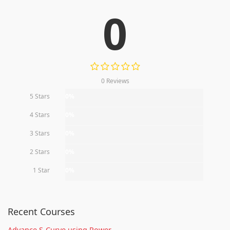
0
0 Reviews
5 Stars
0%
4 Stars
0%
3 Stars
0%
2 Stars
0%
1 Star
0%
Recent Courses
Advance S-Curve using Power