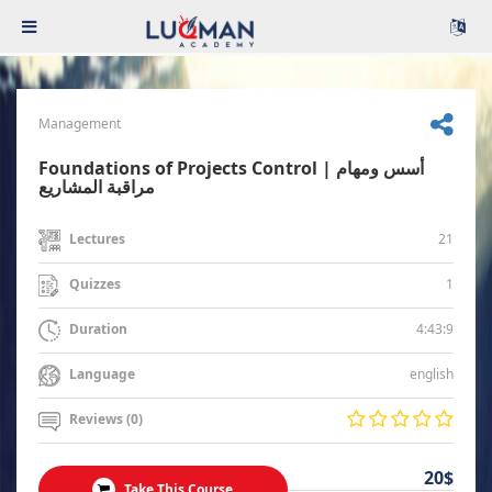
Management
Foundations of Projects Control | أسس ومهام
مراقبة المشاريع
21
Lectures
1
Quizzes
4:43:9
Duration
english
Language
Reviews (0)
20$
Take This Course