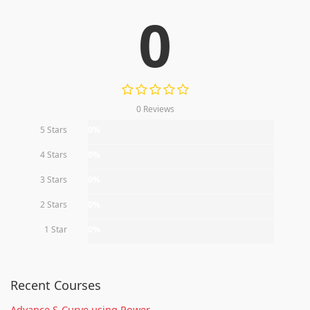
0
0 Reviews
5 Stars
0%
4 Stars
0%
3 Stars
0%
2 Stars
0%
1 Star
0%
Recent Courses
Advance S-Curve using Power