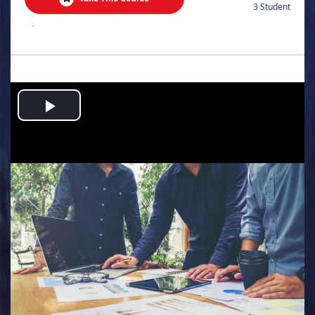
3 Student
.
Play
Video