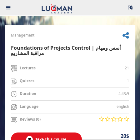
Management
Foundations of Projects Control | أسس ومهام
مراقبة المشاريع
21
Lectures
1
Quizzes
4:43:9
Duration
english
Language
Reviews (0)
20$
Take This Course