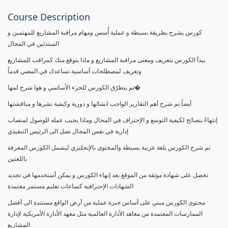
Course Description
كورس يشرح بطريقة بسيطة و عملية أُسس ومهام مراقبة المشاريع للمهتمين و
المبتدئين في المجال
يبدأ الكورس بتعريف ومعنى مراقبة المشاريع و ماذا يتوقع منك كمراقب للمشاريع
وتعريف لمصطلحات أساسية تساعدك في المضي قدماً
ثم يتطرّق الكورس للجزء الأساسي و هوا شرح لمها�
أيضاً تم شرح أهم التقارير الواجب انشائها و دورية وكيفية نشرها و مناقشتها
إنتهاءً بنصائح لكيفية التوسع و الإحتراف في المجال وماذا يجيب عمله للوصول لمنصاب
إدارية في نفس المجال تصل الى الرئيس التنفيذي
تم شرح الكورس بلغة عربية بسيطة والمحتوى بالإنجليزي ليشمل الكورس المعرفة
باللغتين
تحصل على شهادة موثقة من الموقع بعد إنهاء الكورس و يمكن أستخدمها في تجديد
الشهادات الإحترافية كساعات تعليم مستمر معتمدة
محتوى الكورس مبني على أساس خبرة عملية من أرض الواقع مستندة الى أفضل
الممارسات المعتمدة من معاهد الأدارة العالمية مثل معهد الأدارة الأمريكية لإدارة
المشاريع