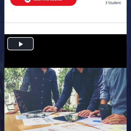
3 Student
.
Play
Video