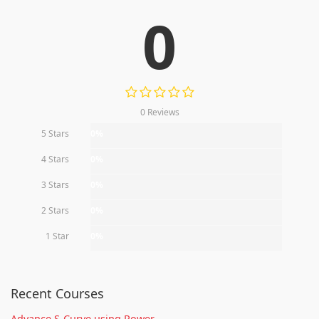
0
0 Reviews
5 Stars
0%
4 Stars
0%
3 Stars
0%
2 Stars
0%
1 Star
0%
Recent Courses
Advance S-Curve using Power