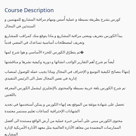
Course Description
كورس يشرح بطريقة بسيطة و عملية أُسس ومهام مراقبة المشاريع للمهتمين و
المبتدئين في المجال
يبدأ الكورس بتعريف ومعنى مراقبة المشاريع و ماذا يتوقع منك كمراقب للمشاريع
وتعريف لمصطلحات أساسية تساعدك في المضي قدماً
ثم يتطرّق الكورس للجزء الأساسي و هوا شرح لمها�
أيضاً تم شرح أهم التقارير الواجب انشائها و دورية وكيفية نشرها و مناقشتها
إنتهاءً بنصائح لكيفية التوسع و الإحتراف في المجال وماذا يجيب عمله للوصول لمنصاب
إدارية في نفس المجال تصل الى الرئيس التنفيذي
تم شرح الكورس بلغة عربية بسيطة والمحتوى بالإنجليزي ليشمل الكورس المعرفة
باللغتين
تحصل على شهادة موثقة من الموقع بعد إنهاء الكورس و يمكن أستخدمها في تجديد
الشهادات الإحترافية كساعات تعليم مستمر معتمدة
محتوى الكورس مبني على أساس خبرة عملية من أرض الواقع مستندة الى أفضل
الممارسات المعتمدة من معاهد الأدارة العالمية مثل معهد الأدارة الأمريكية لإدارة
المشاريع