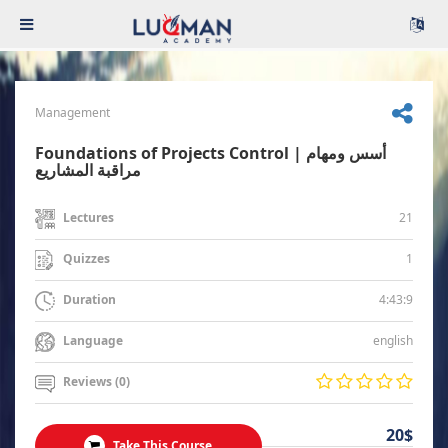
Management
Foundations of Projects Control | أسس ومهام
مراقبة المشاريع
21
Lectures
1
Quizzes
4:43:9
Duration
english
Language
Reviews (0)
20$
Take This Course