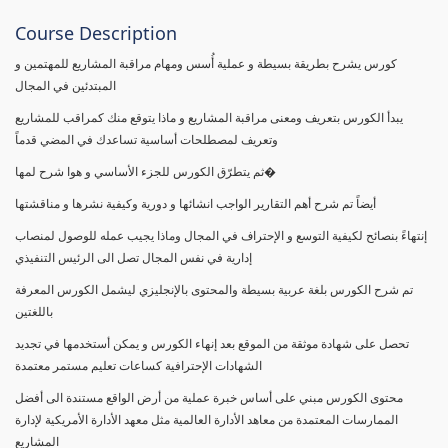
Course Description
كورس يشرح بطريقة بسيطة و عملية أُسس ومهام مراقبة المشاريع للمهتمين و
المبتدئين في المجال
يبدأ الكورس بتعريف ومعنى مراقبة المشاريع و ماذا يتوقع منك كمراقب للمشاريع
وتعريف لمصطلحات أساسية تساعدك في المضي قدماً
ثم يتطرّق الكورس للجزء الأساسي و هوا شرح لمها�
أيضاً تم شرح أهم التقارير الواجب انشائها و دورية وكيفية نشرها و مناقشتها
إنتهاءً بنصائح لكيفية التوسع و الإحتراف في المجال وماذا يجيب عمله للوصول لمنصاب
إدارية في نفس المجال تصل الى الرئيس التنفيذي
تم شرح الكورس بلغة عربية بسيطة والمحتوى بالإنجليزي ليشمل الكورس المعرفة
باللغتين
تحصل على شهادة موثقة من الموقع بعد إنهاء الكورس و يمكن أستخدمها في تجديد
الشهادات الإحترافية كساعات تعليم مستمر معتمدة
محتوى الكورس مبني على أساس خبرة عملية من أرض الواقع مستندة الى أفضل
الممارسات المعتمدة من معاهد الأدارة العالمية مثل معهد الأدارة الأمريكية لإدارة
المشاريع