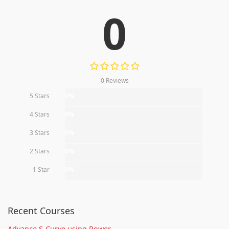
0
0 Reviews
5 Stars
0%
4 Stars
0%
3 Stars
0%
2 Stars
0%
1 Star
0%
Recent Courses
Advance S-Curve using Power