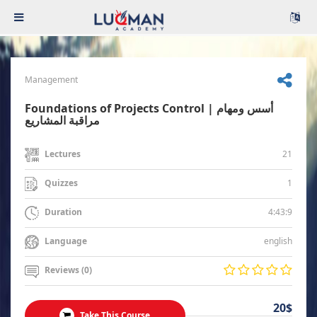
Management
Foundations of Projects Control | أسس ومهام
مراقبة المشاريع
21
Lectures
1
Quizzes
4:43:9
Duration
english
Language
Reviews (0)
20$
Take This Course