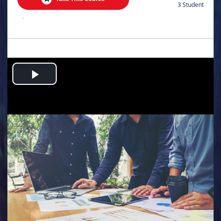
3 Student
.
Play
Video