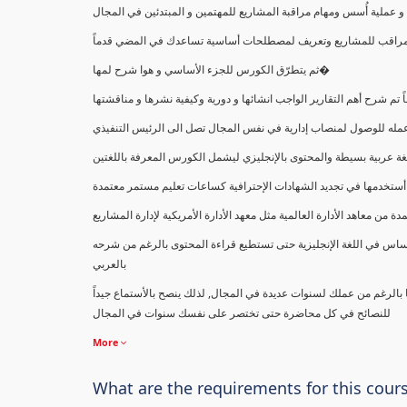
ملية أُسس ومهام مراقبة المشاريع للمهتمين و المبتدئين في المجال
ك كمراقب للمشاريع وتعريف لمصطلحات أساسية تساعدك في المضي قدماً
ثم يتطرّق الكورس للجزء الأساسي و هوا شرح لمها�
اً تم شرح أهم التقارير الواجب انشائها و دورية وكيفية نشرها و مناقشتها
ب عمله للوصول لمنصاب إدارية في نفس المجال تصل الى الرئيس التنفيذي
ة عربية بسيطة والمحتوى بالإنجليزي ليشمل الكورس المعرفة باللغتين
أستخدمها في تجديد الشهادات الإحترافية كساعات تعليم مستمر معتمدة
معاهد الأدارة العالمية مثل معهد الأدارة الأمريكية لإدارة المشاريع
ساس في اللغة الإنجليزية حتى تستطيع قراءة المحتوى بالرغم من شرحه
بالعربي
ا بالرغم من عملك لسنوات عديدة في المجال, لذلك ينصح بالأستماع جيداً
للنصائح في كل محاضرة حتى تختصر على نفسك سنوات في المجال
More
What are the requirements for this cour