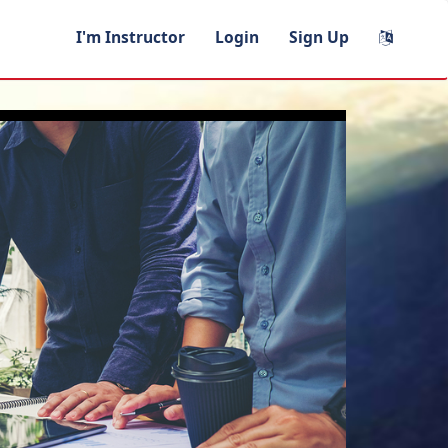
I'm Instructor
Login
Sign Up