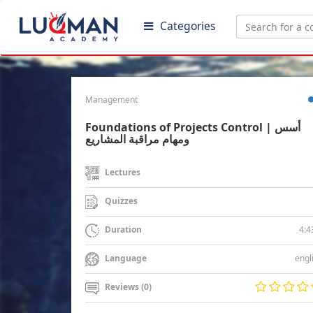
Categories
Management
Foundations of Projects Control | أسس
ومهام مراقبة المشاريع
Lectures
Quizzes
4:4
Duration
engl
Language
Reviews (0)