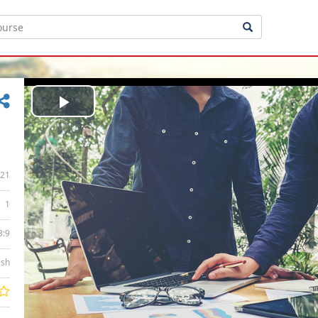
Play
Video
21
1
3:9
ish