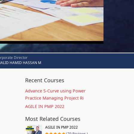
rporate Director
HALID HAMID HASSAN M
Recent Courses
Advance S-Curve using Power
Practice Managing Project Ri
AGILE IN PMP 2022
Most Related Courses
AGILE IN PMP 2022
(79 Reviews )