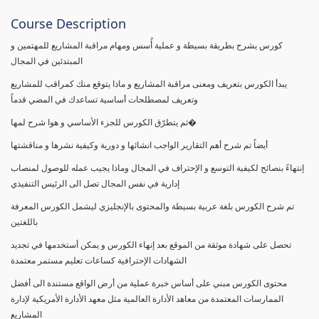
Course Description
كورس يشرح بطريقة بسيطة و عملية أُسس ومهام مراقبة المشاريع للمهتمين و
المبتدئين في المجال
يبدأ الكورس بتعريف ومعنى مراقبة المشاريع و ماذا يتوقع منك كمراقب للمشاريع
وتعريف لمصطلحات أساسية تساعدك في المضي قدماً
ثم يتطرّق الكورس للجزء الأساسي و هوا شرح لمها�
أيضاً تم شرح أهم التقارير الواجب انشائها و دورية وكيفية نشرها و مناقشتها
إنتهاءً بنصائح لكيفية التوسع و الإحتراف في المجال وماذا يجيب عمله للوصول لمنصاب
إدارية في نفس المجال تصل الى الرئيس التنفيذي
تم شرح الكورس بلغة عربية بسيطة والمحتوى بالإنجليزي ليشمل الكورس المعرفة
باللغتين
تحصل على شهادة موثقة من الموقع بعد إنهاء الكورس و يمكن أستخدمها في تجديد
الشهادات الإحترافية كساعات تعليم مستمر معتمدة
محتوى الكورس مبني على أساس خبرة عملية من أرض الواقع مستندة الى أفضل
الممارسات المعتمدة من معاهد الأدارة العالمية مثل معهد الأدارة الأمريكية لإدارة
المشاريع