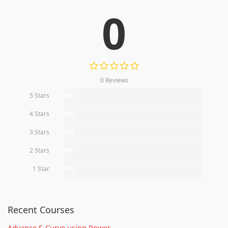
0
0 Reviews
5 Stars
0%
4 Stars
0%
3 Stars
0%
2 Stars
0%
1 Star
0%
Recent Courses
Advance S-Curve using Power