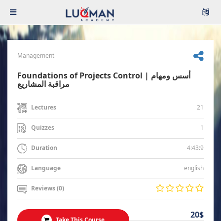
Management
Foundations of Projects Control | أسس ومهام
مراقبة المشاريع
21
Lectures
1
Quizzes
4:43:9
Duration
english
Language
Reviews (0)
20$
Take This Course