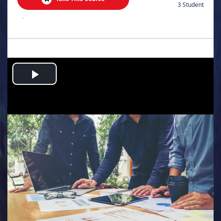
3 Student
.
Play
Video