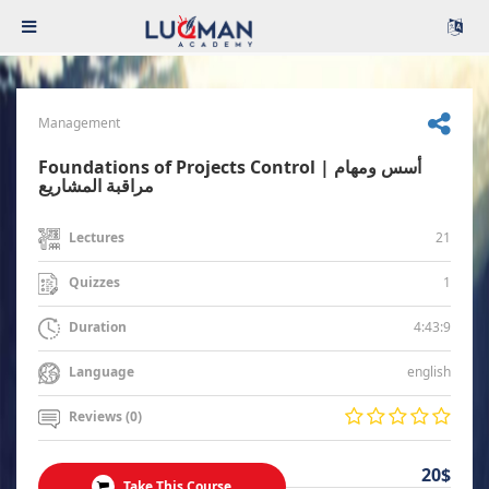
Management
Foundations of Projects Control | أسس ومهام
مراقبة المشاريع
21
Lectures
1
Quizzes
4:43:9
Duration
english
Language
Reviews (0)
20$
Take This Course