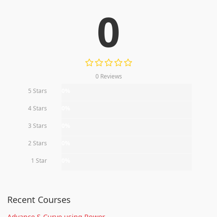
0
0 Reviews
5 Stars
0%
4 Stars
0%
3 Stars
0%
2 Stars
0%
1 Star
0%
Recent Courses
Advance S-Curve using Power