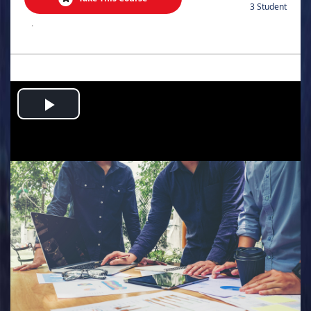
3 Student
.
Play
Video