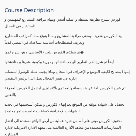
Course Description
كورس يشرح بطريقة بسيطة و عملية أُسس ومهام مراقبة المشاريع للمهتمين و
المبتدئين في المجال
يبدأ الكورس بتعريف ومعنى مراقبة المشاريع و ماذا يتوقع منك كمراقب للمشاريع
وتعريف لمصطلحات أساسية تساعدك في المضي قدماً
ثم يتطرّق الكورس للجزء الأساسي و هوا شرح لمها�
أيضاً تم شرح أهم التقارير الواجب انشائها و دورية وكيفية نشرها و مناقشتها
إنتهاءً بنصائح لكيفية التوسع و الإحتراف في المجال وماذا يجيب عمله للوصول لمنصاب
إدارية في نفس المجال تصل الى الرئيس التنفيذي
تم شرح الكورس بلغة عربية بسيطة والمحتوى بالإنجليزي ليشمل الكورس المعرفة
باللغتين
تحصل على شهادة موثقة من الموقع بعد إنهاء الكورس و يمكن أستخدمها في تجديد
الشهادات الإحترافية كساعات تعليم مستمر معتمدة
محتوى الكورس مبني على أساس خبرة عملية من أرض الواقع مستندة الى أفضل
الممارسات المعتمدة من معاهد الأدارة العالمية مثل معهد الأدارة الأمريكية لإدارة
المشاريع