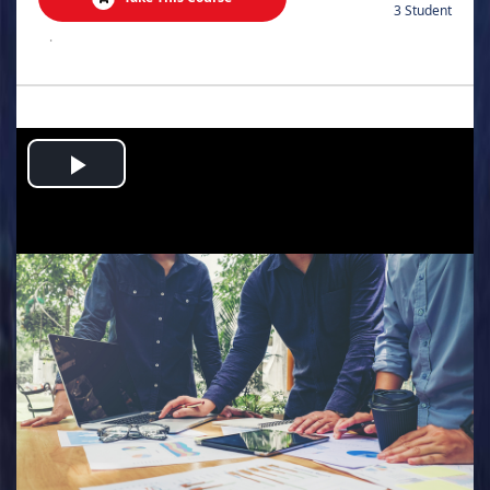
3 Student
.
Play
Video