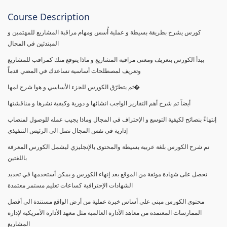
Course Description
كورس يشرح بطريقة بسيطة و عملية أُسس ومهام مراقبة المشاريع للمهتمين و
المبتدئين في المجال
يبدأ الكورس بتعريف ومعنى مراقبة المشاريع و ماذا يتوقع منك كمراقب للمشاريع
وتعريف لمصطلحات أساسية تساعدك في المضي قدماً
ثم يتطرّق الكورس للجزء الأساسي و هوا شرح لمها�
أيضاً تم شرح أهم التقارير الواجب انشائها و دورية وكيفية نشرها و مناقشتها
إنتهاءً بنصائح لكيفية التوسع و الإحتراف في المجال وماذا يجيب عمله للوصول لمنصاب
إدارية في نفس المجال تصل الى الرئيس التنفيذي
تم شرح الكورس بلغة عربية بسيطة والمحتوى بالإنجليزي ليشمل الكورس المعرفة
باللغتين
تحصل على شهادة موثقة من الموقع بعد إنهاء الكورس و يمكن أستخدمها في تجديد
الشهادات الإحترافية كساعات تعليم مستمر معتمدة
محتوى الكورس مبني على أساس خبرة عملية من أرض الواقع مستندة الى أفضل
الممارسات المعتمدة من معاهد الأدارة العالمية مثل معهد الأدارة الأمريكية لإدارة
المشاريع