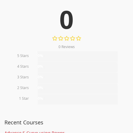
0
0 Reviews
5 Stars
0%
4 Stars
0%
3 Stars
0%
2 Stars
0%
1 Star
0%
Recent Courses
Advance S-Curve using Power