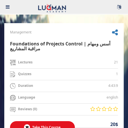
Management
Foundations of Projects Control | أسس ومهام
مراقبة المشاريع
21
Lectures
1
Quizzes
4:43:9
Duration
english
Language
Reviews (0)
20$
Take This Course