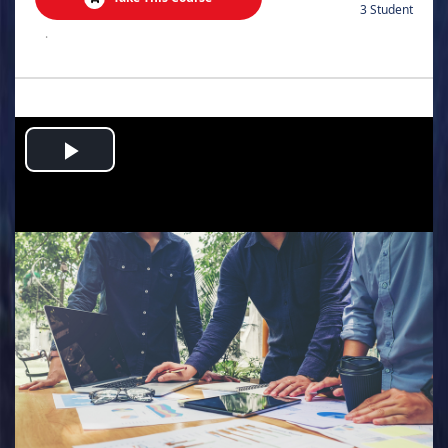
3 Student
.
Play
Video