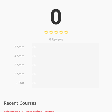
0
0 Reviews
5 Stars
0%
4 Stars
0%
3 Stars
0%
2 Stars
0%
1 Star
0%
Recent Courses
Advance S-Curve using Power