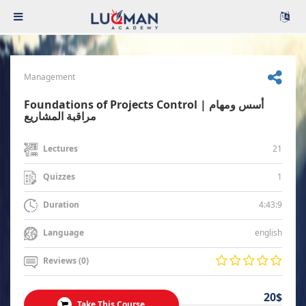
Management
Foundations of Projects Control | أسس ومهام
مراقبة المشاريع
21
Lectures
1
Quizzes
4:43:9
Duration
english
Language
Reviews (0)
20$
Take This Course