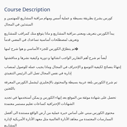
Course Description
كورس يشرح بطريقة بسيطة و عملية أُسس ومهام مراقبة المشاريع للمهتمين و
المبتدئين في المجال
يبدأ الكورس بتعريف ومعنى مراقبة المشاريع و ماذا يتوقع منك كمراقب للمشاريع
وتعريف لمصطلحات أساسية تساعدك في المضي قدماً
ثم يتطرّق الكورس للجزء الأساسي و هوا شرح لمها�
أيضاً تم شرح أهم التقارير الواجب انشائها و دورية وكيفية نشرها و مناقشتها
إنتهاءً بنصائح لكيفية التوسع و الإحتراف في المجال وماذا يجيب عمله للوصول لمنصاب
إدارية في نفس المجال تصل الى الرئيس التنفيذي
تم شرح الكورس بلغة عربية بسيطة والمحتوى بالإنجليزي ليشمل الكورس المعرفة
باللغتين
تحصل على شهادة موثقة من الموقع بعد إنهاء الكورس و يمكن أستخدمها في تجديد
الشهادات الإحترافية كساعات تعليم مستمر معتمدة
محتوى الكورس مبني على أساس خبرة عملية من أرض الواقع مستندة الى أفضل
الممارسات المعتمدة من معاهد الأدارة العالمية مثل معهد الأدارة الأمريكية لإدارة
المشاريع