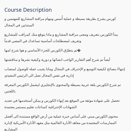
Course Description
كورس يشرح بطريقة بسيطة و عملية أُسس ومهام مراقبة المشاريع للمهتمين و
المبتدئين في المجال
يبدأ الكورس بتعريف ومعنى مراقبة المشاريع و ماذا يتوقع منك كمراقب للمشاريع
وتعريف لمصطلحات أساسية تساعدك في المضي قدماً
ثم يتطرّق الكورس للجزء الأساسي و هوا شرح لمها�
أيضاً تم شرح أهم التقارير الواجب انشائها و دورية وكيفية نشرها و مناقشتها
إنتهاءً بنصائح لكيفية التوسع و الإحتراف في المجال وماذا يجيب عمله للوصول لمنصاب
إدارية في نفس المجال تصل الى الرئيس التنفيذي
تم شرح الكورس بلغة عربية بسيطة والمحتوى بالإنجليزي ليشمل الكورس المعرفة
باللغتين
تحصل على شهادة موثقة من الموقع بعد إنهاء الكورس و يمكن أستخدمها في تجديد
الشهادات الإحترافية كساعات تعليم مستمر معتمدة
محتوى الكورس مبني على أساس خبرة عملية من أرض الواقع مستندة الى أفضل
الممارسات المعتمدة من معاهد الأدارة العالمية مثل معهد الأدارة الأمريكية لإدارة
المشاريع