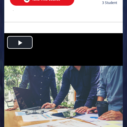
3 Student
.
Play
Video