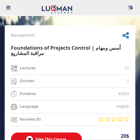
Management
Foundations of Projects Control | أسس ومهام
مراقبة المشاريع
21
Lectures
1
Quizzes
4:43:9
Duration
english
Language
Reviews (0)
20$
Take This Course