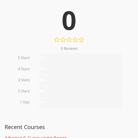
0
0 Reviews
5 Stars
0%
4 Stars
0%
3 Stars
0%
2 Stars
0%
1 Star
0%
Recent Courses
Advance S-Curve using Power