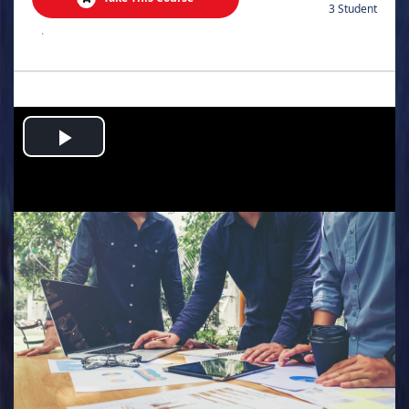
3 Student
.
Play
Video