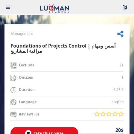
Management
Foundations of Projects Control | أسس ومهام
مراقبة المشاريع
21
Lectures
1
Quizzes
4:43:9
Duration
english
Language
Reviews (0)
20$
Take This Course