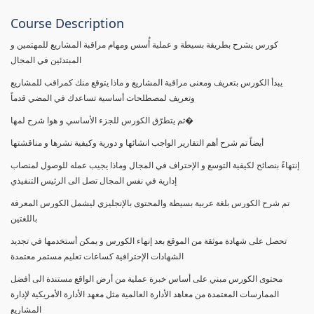
Course Description
كورس يشرح بطريقة بسيطة و عملية أُسس ومهام مراقبة المشاريع للمهتمين و
المبتدئين في المجال
يبدأ الكورس بتعريف ومعنى مراقبة المشاريع و ماذا يتوقع منك كمراقب للمشاريع
وتعريف لمصطلحات أساسية تساعدك في المضي قدماً
ثم يتطرّق الكورس للجزء الأساسي و هوا شرح لمها�
أيضاً تم شرح أهم التقارير الواجب انشائها و دورية وكيفية نشرها و مناقشتها
إنتهاءً بنصائح لكيفية التوسع و الإحتراف في المجال وماذا يجيب عمله للوصول لمنصاب
إدارية في نفس المجال تصل الى الرئيس التنفيذي
تم شرح الكورس بلغة عربية بسيطة والمحتوى بالإنجليزي ليشمل الكورس المعرفة
باللغتين
تحصل على شهادة موثقة من الموقع بعد إنهاء الكورس و يمكن أستخدمها في تجديد
الشهادات الإحترافية كساعات تعليم مستمر معتمدة
محتوى الكورس مبني على أساس خبرة عملية من أرض الواقع مستندة الى أفضل
الممارسات المعتمدة من معاهد الأدارة العالمية مثل معهد الأدارة الأمريكية لإدارة
المشاريع