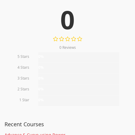
0
0 Reviews
5 Stars
0%
4 Stars
0%
3 Stars
0%
2 Stars
0%
1 Star
0%
Recent Courses
Advance S-Curve using Power