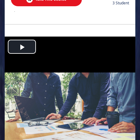
3 Student
.
Play
Video