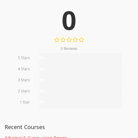
0
0 Reviews
5 Stars
0%
4 Stars
0%
3 Stars
0%
2 Stars
0%
1 Star
0%
Recent Courses
Advance S-Curve using Power