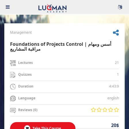
Management
Foundations of Projects Control | أسس ومهام
مراقبة المشاريع
21
Lectures
1
Quizzes
4:43:9
Duration
english
Language
Reviews (0)
20$
Take This Course