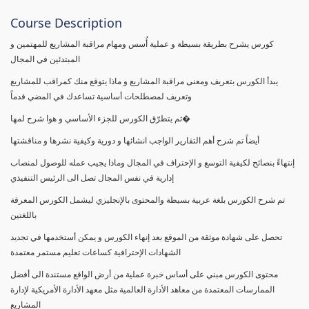
Course Description
كورس يشرح بطريقة بسيطة و عملية أُسس ومهام مراقبة المشاريع للمهتمين و
المبتدئين في المجال
يبدأ الكورس بتعريف ومعنى مراقبة المشاريع و ماذا يتوقع منك كمراقب للمشاريع
وتعريف لمصطلحات أساسية تساعدك في المضي قدماً
ثم يتطرّق الكورس للجزء الأساسي و هوا شرح لمها�
أيضاً تم شرح أهم التقارير الواجب انشائها و دورية وكيفية نشرها و مناقشتها
إنتهاءً بنصائح لكيفية التوسع و الإحتراف في المجال وماذا يجيب عمله للوصول لمنصاب
إدارية في نفس المجال تصل الى الرئيس التنفيذي
تم شرح الكورس بلغة عربية بسيطة والمحتوى بالإنجليزي ليشمل الكورس المعرفة
باللغتين
تحصل على شهادة موثقة من الموقع بعد إنهاء الكورس و يمكن أستخدمها في تجديد
الشهادات الإحترافية كساعات تعليم مستمر معتمدة
محتوى الكورس مبني على أساس خبرة عملية من أرض الواقع مستندة الى أفضل
الممارسات المعتمدة من معاهد الأدارة العالمية مثل معهد الأدارة الأمريكية لإدارة
المشاريع