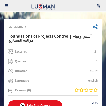
Management
Foundations of Projects Control | أسس ومهام
مراقبة المشاريع
21
Lectures
1
Quizzes
4:43:9
Duration
english
Language
Reviews (0)
20$
Take This Course