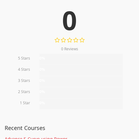
0
0 Reviews
5 Stars
0%
4 Stars
0%
3 Stars
0%
2 Stars
0%
1 Star
0%
Recent Courses
Advance S-Curve using Power