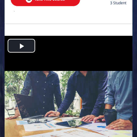
3 Student
.
Play
Video