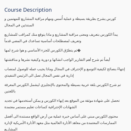
Course Description
كورس يشرح بطريقة بسيطة و عملية أُسس ومهام مراقبة المشاريع للمهتمين و
المبتدئين في المجال
يبدأ الكورس بتعريف ومعنى مراقبة المشاريع و ماذا يتوقع منك كمراقب للمشاريع
وتعريف لمصطلحات أساسية تساعدك في المضي قدماً
ثم يتطرّق الكورس للجزء الأساسي و هوا شرح لمها�
أيضاً تم شرح أهم التقارير الواجب انشائها و دورية وكيفية نشرها و مناقشتها
إنتهاءً بنصائح لكيفية التوسع و الإحتراف في المجال وماذا يجيب عمله للوصول لمنصاب
إدارية في نفس المجال تصل الى الرئيس التنفيذي
تم شرح الكورس بلغة عربية بسيطة والمحتوى بالإنجليزي ليشمل الكورس المعرفة
باللغتين
تحصل على شهادة موثقة من الموقع بعد إنهاء الكورس و يمكن أستخدمها في تجديد
الشهادات الإحترافية كساعات تعليم مستمر معتمدة
محتوى الكورس مبني على أساس خبرة عملية من أرض الواقع مستندة الى أفضل
الممارسات المعتمدة من معاهد الأدارة العالمية مثل معهد الأدارة الأمريكية لإدارة
المشاريع