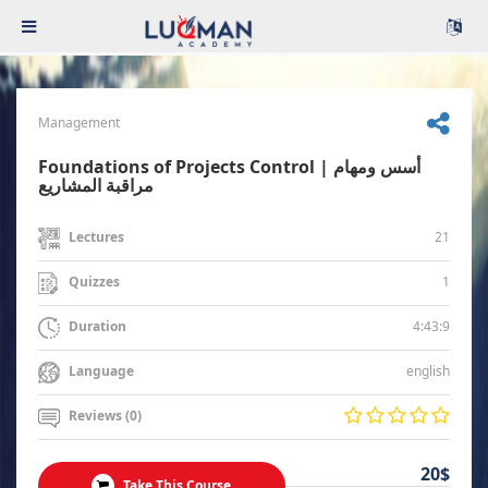
Management
Foundations of Projects Control | أسس ومهام
مراقبة المشاريع
21
Lectures
1
Quizzes
4:43:9
Duration
english
Language
Reviews (0)
20$
Take This Course