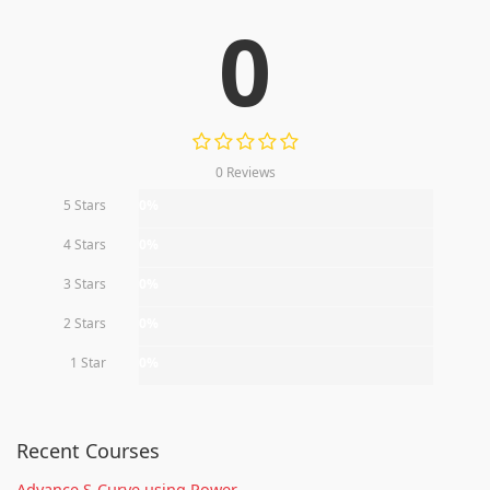
0
0 Reviews
5 Stars
0%
4 Stars
0%
3 Stars
0%
2 Stars
0%
1 Star
0%
Recent Courses
Advance S-Curve using Power