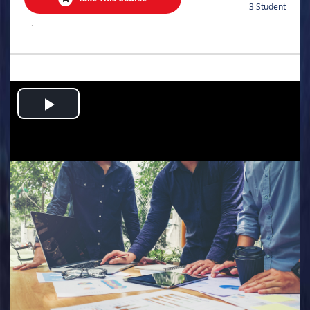
3 Student
.
Play
Video