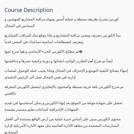
Course Description
كورس يشرح بطريقة بسيطة و عملية أُسس ومهام مراقبة المشاريع للمهتمين و
المبتدئين في المجال
يبدأ الكورس بتعريف ومعنى مراقبة المشاريع و ماذا يتوقع منك كمراقب للمشاريع
وتعريف لمصطلحات أساسية تساعدك في المضي قدماً
ثم يتطرّق الكورس للجزء الأساسي و هوا شرح لمها�
أيضاً تم شرح أهم التقارير الواجب انشائها و دورية وكيفية نشرها و مناقشتها
إنتهاءً بنصائح لكيفية التوسع و الإحتراف في المجال وماذا يجيب عمله للوصول لمنصاب
إدارية في نفس المجال تصل الى الرئيس التنفيذي
تم شرح الكورس بلغة عربية بسيطة والمحتوى بالإنجليزي ليشمل الكورس المعرفة
باللغتين
تحصل على شهادة موثقة من الموقع بعد إنهاء الكورس و يمكن أستخدمها في تجديد
الشهادات الإحترافية كساعات تعليم مستمر معتمدة
محتوى الكورس مبني على أساس خبرة عملية من أرض الواقع مستندة الى أفضل
الممارسات المعتمدة من معاهد الأدارة العالمية مثل معهد الأدارة الأمريكية لإدارة
المشاريع