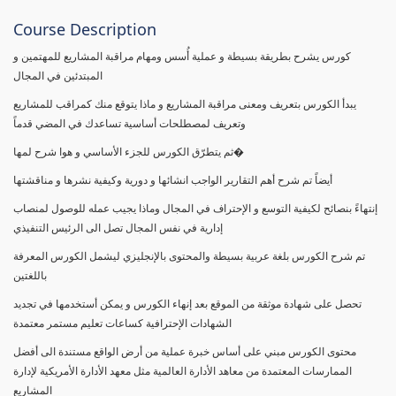
Course Description
كورس يشرح بطريقة بسيطة و عملية أُسس ومهام مراقبة المشاريع للمهتمين و
المبتدئين في المجال
يبدأ الكورس بتعريف ومعنى مراقبة المشاريع و ماذا يتوقع منك كمراقب للمشاريع
وتعريف لمصطلحات أساسية تساعدك في المضي قدماً
ثم يتطرّق الكورس للجزء الأساسي و هوا شرح لمها�
أيضاً تم شرح أهم التقارير الواجب انشائها و دورية وكيفية نشرها و مناقشتها
إنتهاءً بنصائح لكيفية التوسع و الإحتراف في المجال وماذا يجيب عمله للوصول لمنصاب
إدارية في نفس المجال تصل الى الرئيس التنفيذي
تم شرح الكورس بلغة عربية بسيطة والمحتوى بالإنجليزي ليشمل الكورس المعرفة
باللغتين
تحصل على شهادة موثقة من الموقع بعد إنهاء الكورس و يمكن أستخدمها في تجديد
الشهادات الإحترافية كساعات تعليم مستمر معتمدة
محتوى الكورس مبني على أساس خبرة عملية من أرض الواقع مستندة الى أفضل
الممارسات المعتمدة من معاهد الأدارة العالمية مثل معهد الأدارة الأمريكية لإدارة
المشاريع