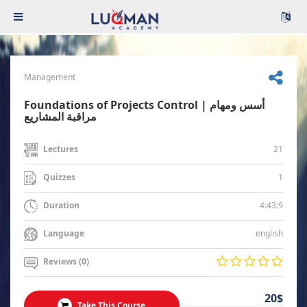
Management
Foundations of Projects Control | أسس ومهام
مراقبة المشاريع
21
Lectures
1
Quizzes
4:43:9
Duration
english
Language
Reviews (0)
20$
Take This Course