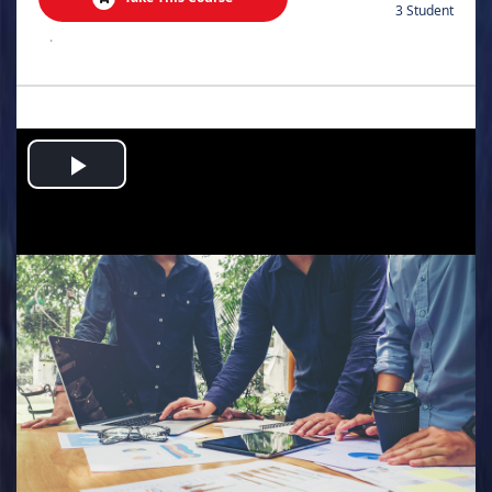
3 Student
.
Play
Video