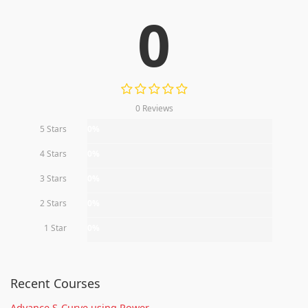
0
0 Reviews
5 Stars
0%
4 Stars
0%
3 Stars
0%
2 Stars
0%
1 Star
0%
Recent Courses
Advance S-Curve using Power