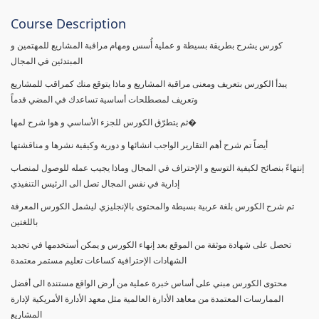
Course Description
كورس يشرح بطريقة بسيطة و عملية أُسس ومهام مراقبة المشاريع للمهتمين و
المبتدئين في المجال
يبدأ الكورس بتعريف ومعنى مراقبة المشاريع و ماذا يتوقع منك كمراقب للمشاريع
وتعريف لمصطلحات أساسية تساعدك في المضي قدماً
ثم يتطرّق الكورس للجزء الأساسي و هوا شرح لمها�
أيضاً تم شرح أهم التقارير الواجب انشائها و دورية وكيفية نشرها و مناقشتها
إنتهاءً بنصائح لكيفية التوسع و الإحتراف في المجال وماذا يجيب عمله للوصول لمنصاب
إدارية في نفس المجال تصل الى الرئيس التنفيذي
تم شرح الكورس بلغة عربية بسيطة والمحتوى بالإنجليزي ليشمل الكورس المعرفة
باللغتين
تحصل على شهادة موثقة من الموقع بعد إنهاء الكورس و يمكن أستخدمها في تجديد
الشهادات الإحترافية كساعات تعليم مستمر معتمدة
محتوى الكورس مبني على أساس خبرة عملية من أرض الواقع مستندة الى أفضل
الممارسات المعتمدة من معاهد الأدارة العالمية مثل معهد الأدارة الأمريكية لإدارة
المشاريع