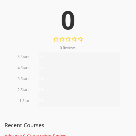
0
0 Reviews
5 Stars
0%
4 Stars
0%
3 Stars
0%
2 Stars
0%
1 Star
0%
Recent Courses
Advance S-Curve using Power