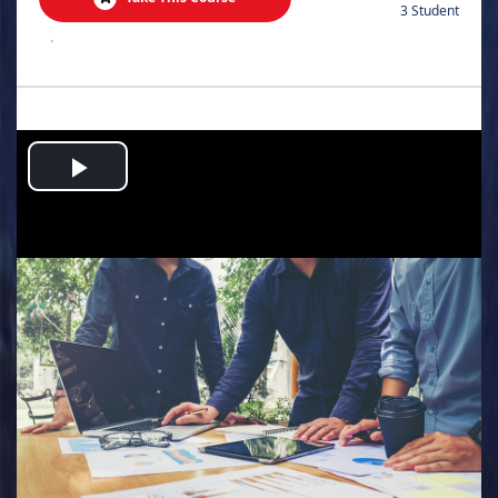
3 Student
.
Play
Video