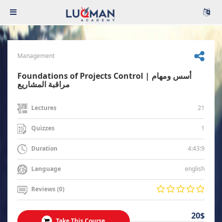
Management
Foundations of Projects Control | أسس ومهام
مراقبة المشاريع
21
Lectures
1
Quizzes
4:43:9
Duration
english
Language
Reviews (0)
20$
Take This Course