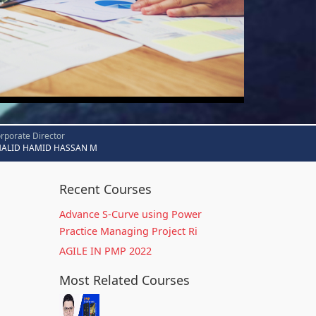
rporate Director
HALID HAMID HASSAN M
Recent Courses
Advance S-Curve using Power
Practice Managing Project Ri
AGILE IN PMP 2022
Most Related Courses