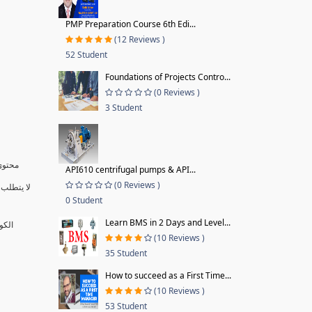
PMP Preparation Course 6th Edi...
(12 Reviews )
52 Student
Foundations of Projects Contro...
(0 Reviews )
3 Student
محتوى 
API610 centrifugal pumps & API...
(0 Reviews )
لا يتطلب 
0 Student
Learn BMS in 2 Days and Level...
الكو
(10 Reviews )
35 Student
How to succeed as a First Time...
(10 Reviews )
53 Student