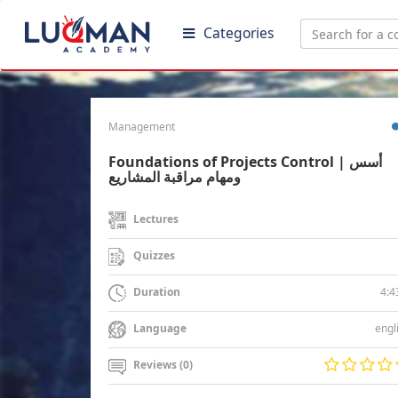
Categories
Management
Foundations of Projects Control | أسس
ومهام مراقبة المشاريع
Lectures
Quizzes
4:4
Duration
engl
Language
Reviews (0)