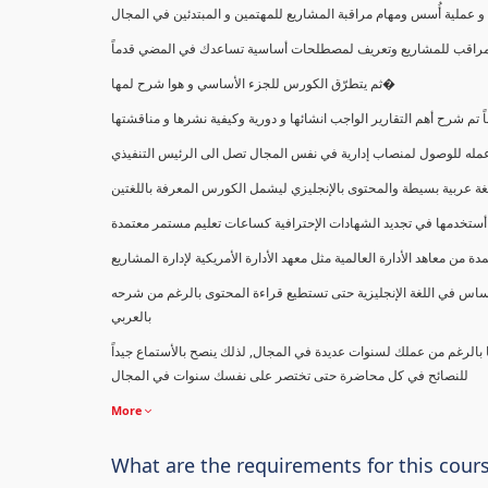
ملية أُسس ومهام مراقبة المشاريع للمهتمين و المبتدئين في المجال
ك كمراقب للمشاريع وتعريف لمصطلحات أساسية تساعدك في المضي قدماً
ثم يتطرّق الكورس للجزء الأساسي و هوا شرح لمها�
اً تم شرح أهم التقارير الواجب انشائها و دورية وكيفية نشرها و مناقشتها
ب عمله للوصول لمنصاب إدارية في نفس المجال تصل الى الرئيس التنفيذي
ة عربية بسيطة والمحتوى بالإنجليزي ليشمل الكورس المعرفة باللغتين
أستخدمها في تجديد الشهادات الإحترافية كساعات تعليم مستمر معتمدة
معاهد الأدارة العالمية مثل معهد الأدارة الأمريكية لإدارة المشاريع
ساس في اللغة الإنجليزية حتى تستطيع قراءة المحتوى بالرغم من شرحه
بالعربي
ا بالرغم من عملك لسنوات عديدة في المجال, لذلك ينصح بالأستماع جيداً
للنصائح في كل محاضرة حتى تختصر على نفسك سنوات في المجال
More
What are the requirements for this cour