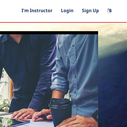
I'm Instructor
Login
Sign Up