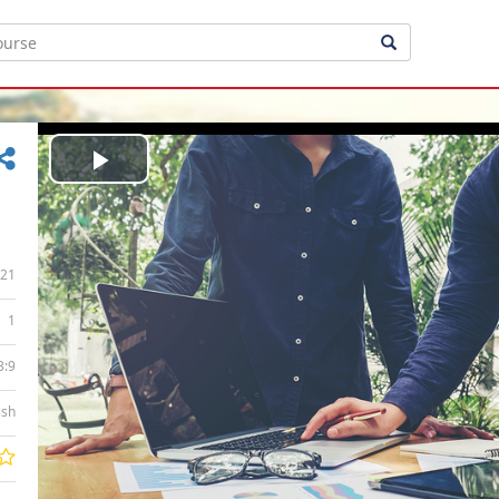
Play
Video
21
1
3:9
ish