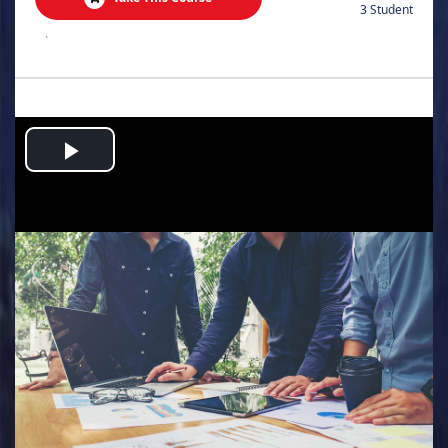
3 Student
.
Play
Video