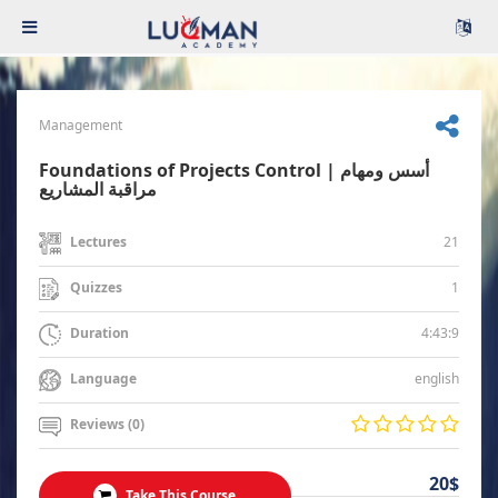
Management
Foundations of Projects Control | أسس ومهام
مراقبة المشاريع
21
Lectures
1
Quizzes
4:43:9
Duration
english
Language
Reviews (0)
20$
Take This Course