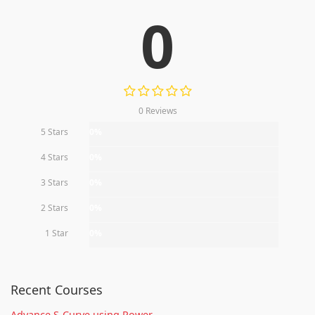
0
0 Reviews
5 Stars
0%
4 Stars
0%
3 Stars
0%
2 Stars
0%
1 Star
0%
Recent Courses
Advance S-Curve using Power