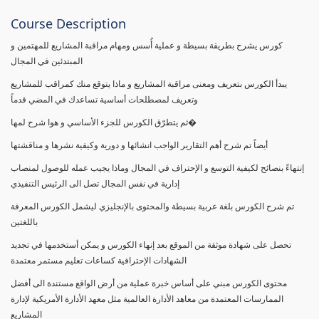
Course Description
كورس يشرح بطريقة بسيطة و عملية أُسس ومهام مراقبة المشاريع للمهتمين و
المبتدئين في المجال
يبدأ الكورس بتعريف ومعنى مراقبة المشاريع و ماذا يتوقع منك كمراقب للمشاريع
وتعريف لمصطلحات أساسية تساعدك في المضي قدماً
ثم يتطرّق الكورس للجزء الأساسي و هوا شرح لمها�
أيضاً تم شرح أهم التقارير الواجب انشائها و دورية وكيفية نشرها و مناقشتها
إنتهاءً بنصائح لكيفية التوسع و الإحتراف في المجال وماذا يجيب عمله للوصول لمنصاب
إدارية في نفس المجال تصل الى الرئيس التنفيذي
تم شرح الكورس بلغة عربية بسيطة والمحتوى بالإنجليزي ليشمل الكورس المعرفة
باللغتين
تحصل على شهادة موثقة من الموقع بعد إنهاء الكورس و يمكن أستخدمها في تجديد
الشهادات الإحترافية كساعات تعليم مستمر معتمدة
محتوى الكورس مبني على أساس خبرة عملية من أرض الواقع مستندة الى أفضل
الممارسات المعتمدة من معاهد الأدارة العالمية مثل معهد الأدارة الأمريكية لإدارة
المشاريع