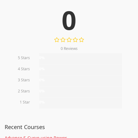
0
0 Reviews
5 Stars
0%
4 Stars
0%
3 Stars
0%
2 Stars
0%
1 Star
0%
Recent Courses
Advance S-Curve using Power