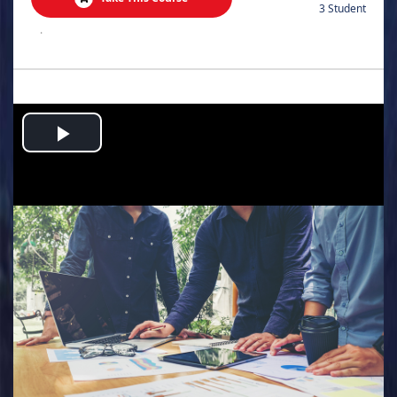
3 Student
.
Play
Video