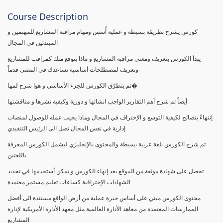
Course Description
كورس يشرح بطريقة بسيطة و عملية أُسس ومهام مراقبة المشاريع للمهتمين و
المبتدئين في المجال
يبدأ الكورس بتعريف ومعنى مراقبة المشاريع و ماذا يتوقع منك كمراقب للمشاريع
وتعريف لمصطلحات أساسية تساعدك في المضي قدماً
ثم يتطرّق الكورس للجزء الأساسي و هوا شرح لمها�
أيضاً تم شرح أهم التقارير الواجب انشائها و دورية وكيفية نشرها و مناقشتها
إنتهاءً بنصائح لكيفية التوسع و الإحتراف في المجال وماذا يجيب عمله للوصول لمنصاب
إدارية في نفس المجال تصل الى الرئيس التنفيذي
تم شرح الكورس بلغة عربية بسيطة والمحتوى بالإنجليزي ليشمل الكورس المعرفة
باللغتين
تحصل على شهادة موثقة من الموقع بعد إنهاء الكورس و يمكن أستخدمها في تجديد
الشهادات الإحترافية كساعات تعليم مستمر معتمدة
محتوى الكورس مبني على أساس خبرة عملية من أرض الواقع مستندة الى أفضل
الممارسات المعتمدة من معاهد الأدارة العالمية مثل معهد الأدارة الأمريكية لإدارة
المشاريع