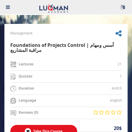
Management
Foundations of Projects Control | أسس ومهام
مراقبة المشاريع
21
Lectures
1
Quizzes
4:43:9
Duration
english
Language
Reviews (0)
20$
Take This Course