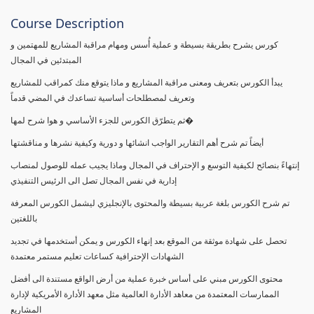
Course Description
كورس يشرح بطريقة بسيطة و عملية أُسس ومهام مراقبة المشاريع للمهتمين و
المبتدئين في المجال
يبدأ الكورس بتعريف ومعنى مراقبة المشاريع و ماذا يتوقع منك كمراقب للمشاريع
وتعريف لمصطلحات أساسية تساعدك في المضي قدماً
ثم يتطرّق الكورس للجزء الأساسي و هوا شرح لمها�
أيضاً تم شرح أهم التقارير الواجب انشائها و دورية وكيفية نشرها و مناقشتها
إنتهاءً بنصائح لكيفية التوسع و الإحتراف في المجال وماذا يجيب عمله للوصول لمنصاب
إدارية في نفس المجال تصل الى الرئيس التنفيذي
تم شرح الكورس بلغة عربية بسيطة والمحتوى بالإنجليزي ليشمل الكورس المعرفة
باللغتين
تحصل على شهادة موثقة من الموقع بعد إنهاء الكورس و يمكن أستخدمها في تجديد
الشهادات الإحترافية كساعات تعليم مستمر معتمدة
محتوى الكورس مبني على أساس خبرة عملية من أرض الواقع مستندة الى أفضل
الممارسات المعتمدة من معاهد الأدارة العالمية مثل معهد الأدارة الأمريكية لإدارة
المشاريع