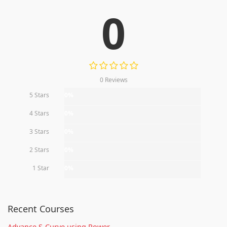
0
0 Reviews
5 Stars
0%
4 Stars
0%
3 Stars
0%
2 Stars
0%
1 Star
0%
Recent Courses
Advance S-Curve using Power