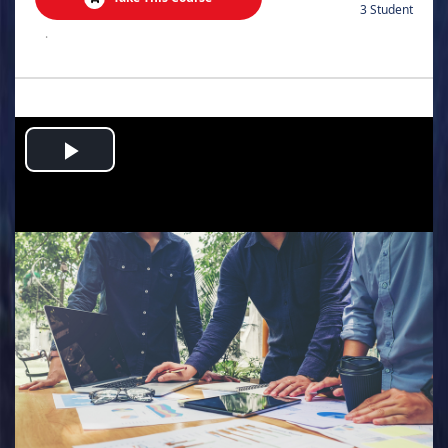
3 Student
.
Play
Video