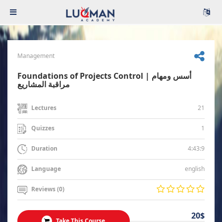
Management
Foundations of Projects Control | أسس ومهام
مراقبة المشاريع
21
Lectures
1
Quizzes
4:43:9
Duration
english
Language
Reviews (0)
20$
Take This Course