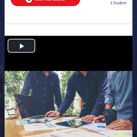
3 Student
.
Play
Video