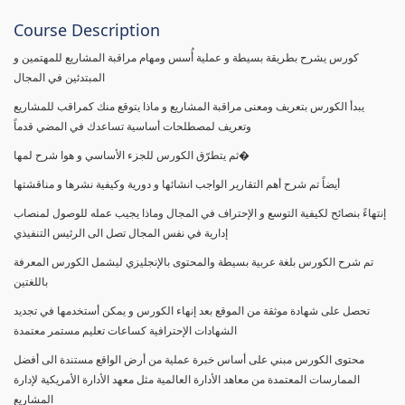
Course Description
كورس يشرح بطريقة بسيطة و عملية أُسس ومهام مراقبة المشاريع للمهتمين و
المبتدئين في المجال
يبدأ الكورس بتعريف ومعنى مراقبة المشاريع و ماذا يتوقع منك كمراقب للمشاريع
وتعريف لمصطلحات أساسية تساعدك في المضي قدماً
ثم يتطرّق الكورس للجزء الأساسي و هوا شرح لمها�
أيضاً تم شرح أهم التقارير الواجب انشائها و دورية وكيفية نشرها و مناقشتها
إنتهاءً بنصائح لكيفية التوسع و الإحتراف في المجال وماذا يجيب عمله للوصول لمنصاب
إدارية في نفس المجال تصل الى الرئيس التنفيذي
تم شرح الكورس بلغة عربية بسيطة والمحتوى بالإنجليزي ليشمل الكورس المعرفة
باللغتين
تحصل على شهادة موثقة من الموقع بعد إنهاء الكورس و يمكن أستخدمها في تجديد
الشهادات الإحترافية كساعات تعليم مستمر معتمدة
محتوى الكورس مبني على أساس خبرة عملية من أرض الواقع مستندة الى أفضل
الممارسات المعتمدة من معاهد الأدارة العالمية مثل معهد الأدارة الأمريكية لإدارة
المشاريع