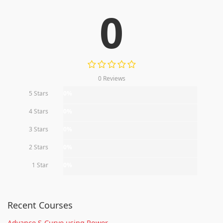
0
0 Reviews
5 Stars
0%
4 Stars
0%
3 Stars
0%
2 Stars
0%
1 Star
0%
Recent Courses
Advance S-Curve using Power