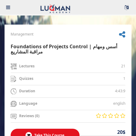
Management
Foundations of Projects Control | أسس ومهام
مراقبة المشاريع
21
Lectures
1
Quizzes
4:43:9
Duration
english
Language
Reviews (0)
20$
Take This Course