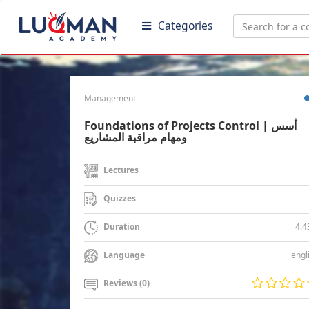
Categories
Management
Foundations of Projects Control | أسس
ومهام مراقبة المشاريع
Lectures
Quizzes
4:4
Duration
engl
Language
Reviews (0)