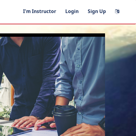
I'm Instructor
Login
Sign Up