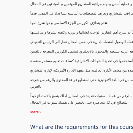
ملية أُسس ومهام مراقبة المشاريع للمهتمين و المبتدئين في المجال
ك كمراقب للمشاريع وتعريف لمصطلحات أساسية تساعدك في المضي قدماً
ثم يتطرّق الكورس للجزء الأساسي و هوا شرح لمها�
اً تم شرح أهم التقارير الواجب انشائها و دورية وكيفية نشرها و مناقشتها
ب عمله للوصول لمنصاب إدارية في نفس المجال تصل الى الرئيس التنفيذي
ة عربية بسيطة والمحتوى بالإنجليزي ليشمل الكورس المعرفة باللغتين
أستخدمها في تجديد الشهادات الإحترافية كساعات تعليم مستمر معتمدة
معاهد الأدارة العالمية مثل معهد الأدارة الأمريكية لإدارة المشاريع
ساس في اللغة الإنجليزية حتى تستطيع قراءة المحتوى بالرغم من شرحه
بالعربي
ا بالرغم من عملك لسنوات عديدة في المجال, لذلك ينصح بالأستماع جيداً
للنصائح في كل محاضرة حتى تختصر على نفسك سنوات في المجال
More
What are the requirements for this cour