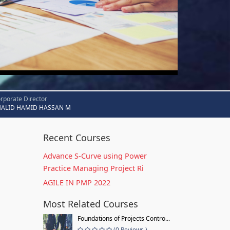
rporate Director
HALID HAMID HASSAN M
Recent Courses
Advance S-Curve using Power
Practice Managing Project Ri
AGILE IN PMP 2022
Most Related Courses
Foundations of Projects Contro...
(0 Reviews )