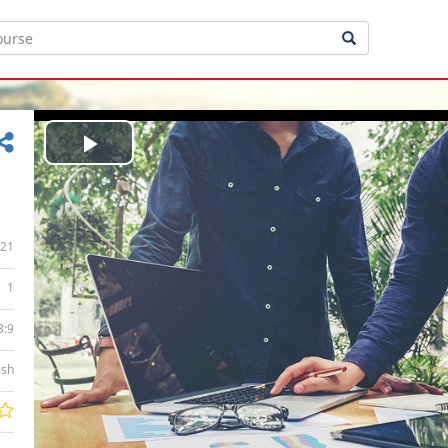
Play
Video
21
1
3:9
ish