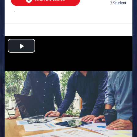
3 Student
.
Play
Video