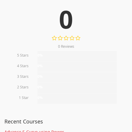
0
0 Reviews
5 Stars
0%
4 Stars
0%
3 Stars
0%
2 Stars
0%
1 Star
0%
Recent Courses
Advance S-Curve using Power