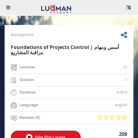
Management
Foundations of Projects Control | أسس ومهام
مراقبة المشاريع
21
Lectures
1
Quizzes
4:43:9
Duration
english
Language
Reviews (0)
20$
Take This Course