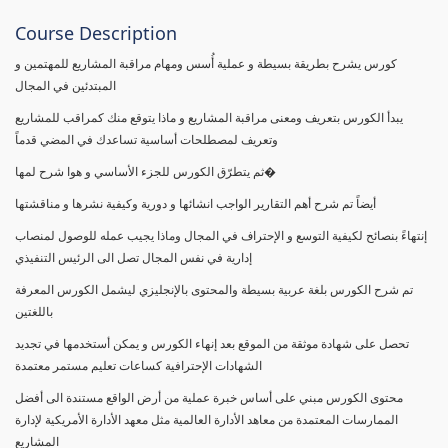
Course Description
كورس يشرح بطريقة بسيطة و عملية أُسس ومهام مراقبة المشاريع للمهتمين و
المبتدئين في المجال
يبدأ الكورس بتعريف ومعنى مراقبة المشاريع و ماذا يتوقع منك كمراقب للمشاريع
وتعريف لمصطلحات أساسية تساعدك في المضي قدماً
ثم يتطرّق الكورس للجزء الأساسي و هوا شرح لمها�
أيضاً تم شرح أهم التقارير الواجب انشائها و دورية وكيفية نشرها و مناقشتها
إنتهاءً بنصائح لكيفية التوسع و الإحتراف في المجال وماذا يجيب عمله للوصول لمنصاب
إدارية في نفس المجال تصل الى الرئيس التنفيذي
تم شرح الكورس بلغة عربية بسيطة والمحتوى بالإنجليزي ليشمل الكورس المعرفة
باللغتين
تحصل على شهادة موثقة من الموقع بعد إنهاء الكورس و يمكن أستخدمها في تجديد
الشهادات الإحترافية كساعات تعليم مستمر معتمدة
محتوى الكورس مبني على أساس خبرة عملية من أرض الواقع مستندة الى أفضل
الممارسات المعتمدة من معاهد الأدارة العالمية مثل معهد الأدارة الأمريكية لإدارة
المشاريع