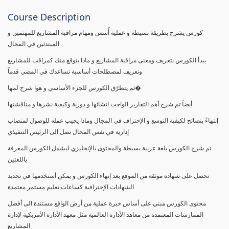
Course Description
كورس يشرح بطريقة بسيطة و عملية أُسس ومهام مراقبة المشاريع للمهتمين و
المبتدئين في المجال
يبدأ الكورس بتعريف ومعنى مراقبة المشاريع و ماذا يتوقع منك كمراقب للمشاريع
وتعريف لمصطلحات أساسية تساعدك في المضي قدماً
ثم يتطرّق الكورس للجزء الأساسي و هوا شرح لمها�
أيضاً تم شرح أهم التقارير الواجب انشائها و دورية وكيفية نشرها و مناقشتها
إنتهاءً بنصائح لكيفية التوسع و الإحتراف في المجال وماذا يجيب عمله للوصول لمنصاب
إدارية في نفس المجال تصل الى الرئيس التنفيذي
تم شرح الكورس بلغة عربية بسيطة والمحتوى بالإنجليزي ليشمل الكورس المعرفة
باللغتين
تحصل على شهادة موثقة من الموقع بعد إنهاء الكورس و يمكن أستخدمها في تجديد
الشهادات الإحترافية كساعات تعليم مستمر معتمدة
محتوى الكورس مبني على أساس خبرة عملية من أرض الواقع مستندة الى أفضل
الممارسات المعتمدة من معاهد الأدارة العالمية مثل معهد الأدارة الأمريكية لإدارة
المشاريع