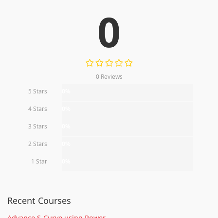
0
0 Reviews
5 Stars
0%
4 Stars
0%
3 Stars
0%
2 Stars
0%
1 Star
0%
Recent Courses
Advance S-Curve using Power