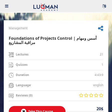
Management
Foundations of Projects Control | أسس ومهام
مراقبة المشاريع
21
Lectures
1
Quizzes
4:43:9
Duration
english
Language
Reviews (0)
20$
Take This Course