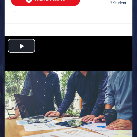
3 Student
.
Play
Video