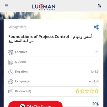
Management
Foundations of Projects Control | أسس ومهام
مراقبة المشاريع
21
Lectures
1
Quizzes
4:43:9
Duration
english
Language
Reviews (0)
20$
Take This Course