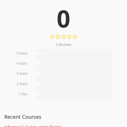
0
0 Reviews
5 Stars
0%
4 Stars
0%
3 Stars
0%
2 Stars
0%
1 Star
0%
Recent Courses
Advance S-Curve using Power