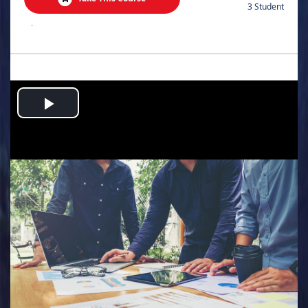
3 Student
.
Play
Video