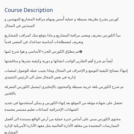
Course Description
كورس يشرح بطريقة بسيطة و عملية أُسس ومهام مراقبة المشاريع للمهتمين و
المبتدئين في المجال
يبدأ الكورس بتعريف ومعنى مراقبة المشاريع و ماذا يتوقع منك كمراقب للمشاريع
وتعريف لمصطلحات أساسية تساعدك في المضي قدماً
ثم يتطرّق الكورس للجزء الأساسي و هوا شرح لمها�
أيضاً تم شرح أهم التقارير الواجب انشائها و دورية وكيفية نشرها و مناقشتها
إنتهاءً بنصائح لكيفية التوسع و الإحتراف في المجال وماذا يجيب عمله للوصول لمنصاب
إدارية في نفس المجال تصل الى الرئيس التنفيذي
تم شرح الكورس بلغة عربية بسيطة والمحتوى بالإنجليزي ليشمل الكورس المعرفة
باللغتين
تحصل على شهادة موثقة من الموقع بعد إنهاء الكورس و يمكن أستخدمها في تجديد
الشهادات الإحترافية كساعات تعليم مستمر معتمدة
محتوى الكورس مبني على أساس خبرة عملية من أرض الواقع مستندة الى أفضل
الممارسات المعتمدة من معاهد الأدارة العالمية مثل معهد الأدارة الأمريكية لإدارة
المشاريع