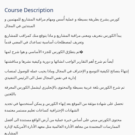
Course Description
كورس يشرح بطريقة بسيطة و عملية أُسس ومهام مراقبة المشاريع للمهتمين و
المبتدئين في المجال
يبدأ الكورس بتعريف ومعنى مراقبة المشاريع و ماذا يتوقع منك كمراقب للمشاريع
وتعريف لمصطلحات أساسية تساعدك في المضي قدماً
ثم يتطرّق الكورس للجزء الأساسي و هوا شرح لمها�
أيضاً تم شرح أهم التقارير الواجب انشائها و دورية وكيفية نشرها و مناقشتها
إنتهاءً بنصائح لكيفية التوسع و الإحتراف في المجال وماذا يجيب عمله للوصول لمنصاب
إدارية في نفس المجال تصل الى الرئيس التنفيذي
تم شرح الكورس بلغة عربية بسيطة والمحتوى بالإنجليزي ليشمل الكورس المعرفة
باللغتين
تحصل على شهادة موثقة من الموقع بعد إنهاء الكورس و يمكن أستخدمها في تجديد
الشهادات الإحترافية كساعات تعليم مستمر معتمدة
محتوى الكورس مبني على أساس خبرة عملية من أرض الواقع مستندة الى أفضل
الممارسات المعتمدة من معاهد الأدارة العالمية مثل معهد الأدارة الأمريكية لإدارة
المشاريع