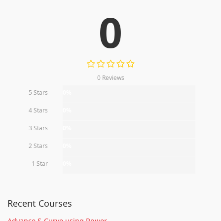
0
0 Reviews
5 Stars
0%
4 Stars
0%
3 Stars
0%
2 Stars
0%
1 Star
0%
Recent Courses
Advance S-Curve using Power