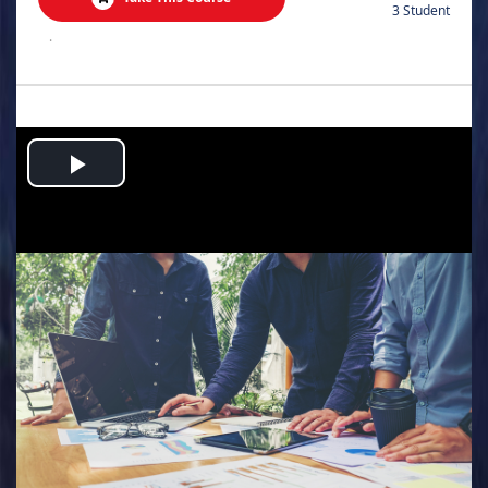
3 Student
.
Play
Video