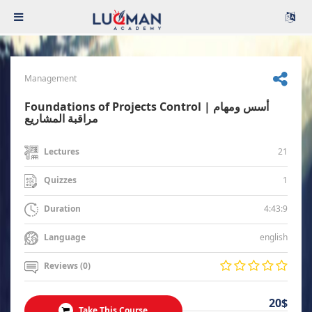
Management
Foundations of Projects Control | أسس ومهام
مراقبة المشاريع
21
Lectures
1
Quizzes
4:43:9
Duration
english
Language
Reviews (0)
20$
Take This Course