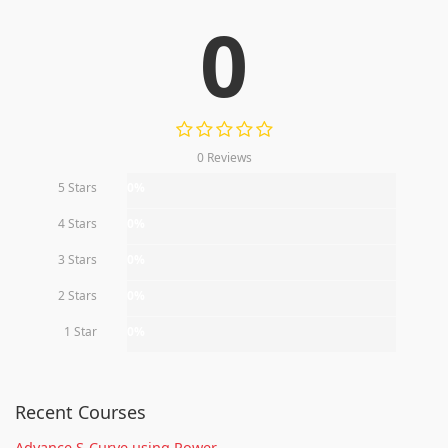
0
0 Reviews
5 Stars
0%
4 Stars
0%
3 Stars
0%
2 Stars
0%
1 Star
0%
Recent Courses
Advance S-Curve using Power