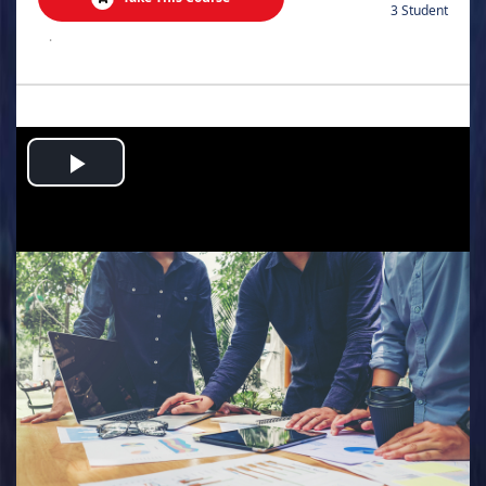
3 Student
.
Play
Video