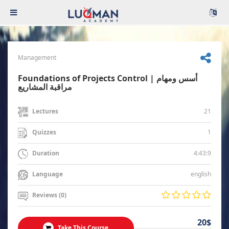
Management
Foundations of Projects Control | أسس ومهام
مراقبة المشاريع
21
Lectures
1
Quizzes
4:43:9
Duration
english
Language
Reviews (0)
20$
Take This Course