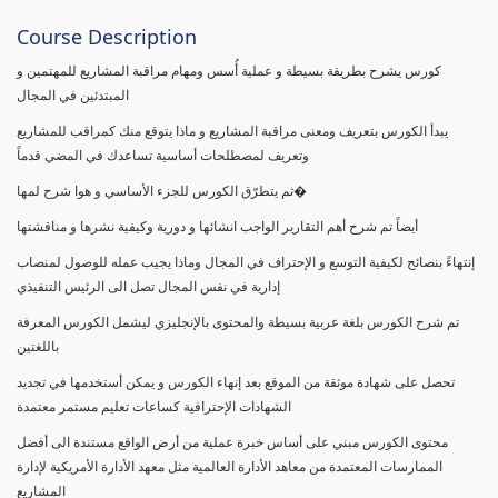
Course Description
كورس يشرح بطريقة بسيطة و عملية أُسس ومهام مراقبة المشاريع للمهتمين و
المبتدئين في المجال
يبدأ الكورس بتعريف ومعنى مراقبة المشاريع و ماذا يتوقع منك كمراقب للمشاريع
وتعريف لمصطلحات أساسية تساعدك في المضي قدماً
ثم يتطرّق الكورس للجزء الأساسي و هوا شرح لمها�
أيضاً تم شرح أهم التقارير الواجب انشائها و دورية وكيفية نشرها و مناقشتها
إنتهاءً بنصائح لكيفية التوسع و الإحتراف في المجال وماذا يجيب عمله للوصول لمنصاب
إدارية في نفس المجال تصل الى الرئيس التنفيذي
تم شرح الكورس بلغة عربية بسيطة والمحتوى بالإنجليزي ليشمل الكورس المعرفة
باللغتين
تحصل على شهادة موثقة من الموقع بعد إنهاء الكورس و يمكن أستخدمها في تجديد
الشهادات الإحترافية كساعات تعليم مستمر معتمدة
محتوى الكورس مبني على أساس خبرة عملية من أرض الواقع مستندة الى أفضل
الممارسات المعتمدة من معاهد الأدارة العالمية مثل معهد الأدارة الأمريكية لإدارة
المشاريع