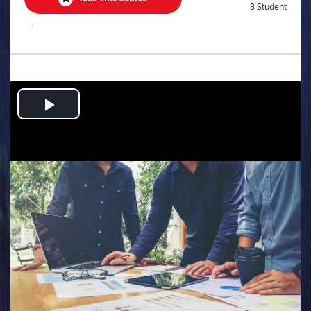
3 Student
.
Play
Video