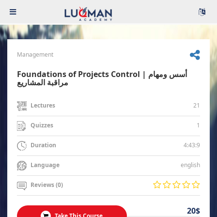
Management
Foundations of Projects Control | أسس ومهام
مراقبة المشاريع
21
Lectures
1
Quizzes
4:43:9
Duration
english
Language
Reviews (0)
20$
Take This Course