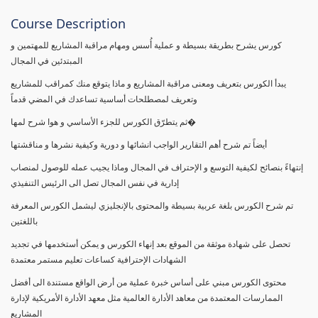
Course Description
كورس يشرح بطريقة بسيطة و عملية أُسس ومهام مراقبة المشاريع للمهتمين و
المبتدئين في المجال
يبدأ الكورس بتعريف ومعنى مراقبة المشاريع و ماذا يتوقع منك كمراقب للمشاريع
وتعريف لمصطلحات أساسية تساعدك في المضي قدماً
ثم يتطرّق الكورس للجزء الأساسي و هوا شرح لمها�
أيضاً تم شرح أهم التقارير الواجب انشائها و دورية وكيفية نشرها و مناقشتها
إنتهاءً بنصائح لكيفية التوسع و الإحتراف في المجال وماذا يجيب عمله للوصول لمنصاب
إدارية في نفس المجال تصل الى الرئيس التنفيذي
تم شرح الكورس بلغة عربية بسيطة والمحتوى بالإنجليزي ليشمل الكورس المعرفة
باللغتين
تحصل على شهادة موثقة من الموقع بعد إنهاء الكورس و يمكن أستخدمها في تجديد
الشهادات الإحترافية كساعات تعليم مستمر معتمدة
محتوى الكورس مبني على أساس خبرة عملية من أرض الواقع مستندة الى أفضل
الممارسات المعتمدة من معاهد الأدارة العالمية مثل معهد الأدارة الأمريكية لإدارة
المشاريع