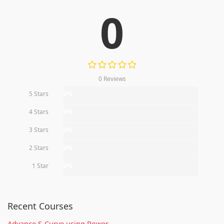
0
0 Reviews
5 Stars
0%
4 Stars
0%
3 Stars
0%
2 Stars
0%
1 Star
0%
Recent Courses
Advance S-Curve using Power