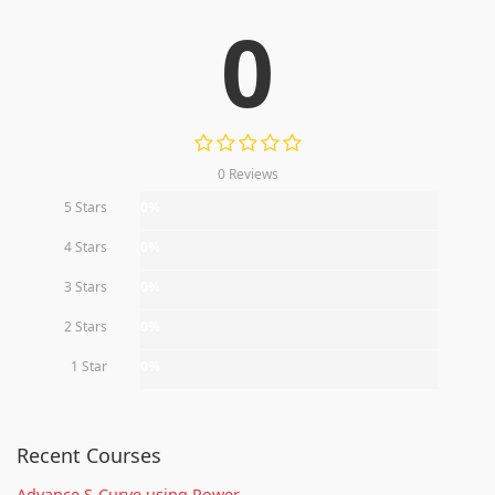
0
0 Reviews
5 Stars
0%
4 Stars
0%
3 Stars
0%
2 Stars
0%
1 Star
0%
Recent Courses
Advance S-Curve using Power