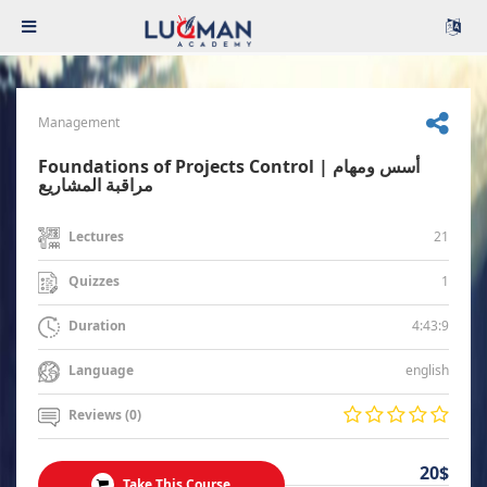
Management
Foundations of Projects Control | أسس ومهام
مراقبة المشاريع
21
Lectures
1
Quizzes
4:43:9
Duration
english
Language
Reviews (0)
20$
Take This Course