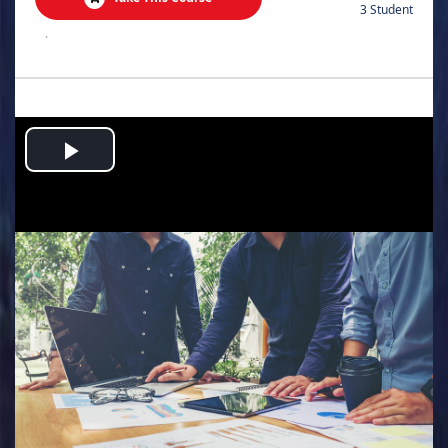
3 Student
.
Play
Video