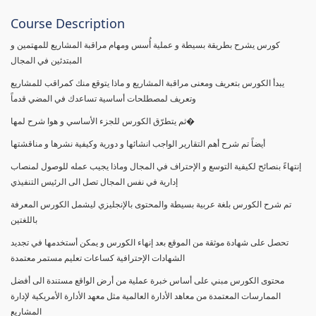
Course Description
كورس يشرح بطريقة بسيطة و عملية أُسس ومهام مراقبة المشاريع للمهتمين و
المبتدئين في المجال
يبدأ الكورس بتعريف ومعنى مراقبة المشاريع و ماذا يتوقع منك كمراقب للمشاريع
وتعريف لمصطلحات أساسية تساعدك في المضي قدماً
ثم يتطرّق الكورس للجزء الأساسي و هوا شرح لمها�
أيضاً تم شرح أهم التقارير الواجب انشائها و دورية وكيفية نشرها و مناقشتها
إنتهاءً بنصائح لكيفية التوسع و الإحتراف في المجال وماذا يجيب عمله للوصول لمنصاب
إدارية في نفس المجال تصل الى الرئيس التنفيذي
تم شرح الكورس بلغة عربية بسيطة والمحتوى بالإنجليزي ليشمل الكورس المعرفة
باللغتين
تحصل على شهادة موثقة من الموقع بعد إنهاء الكورس و يمكن أستخدمها في تجديد
الشهادات الإحترافية كساعات تعليم مستمر معتمدة
محتوى الكورس مبني على أساس خبرة عملية من أرض الواقع مستندة الى أفضل
الممارسات المعتمدة من معاهد الأدارة العالمية مثل معهد الأدارة الأمريكية لإدارة
المشاريع