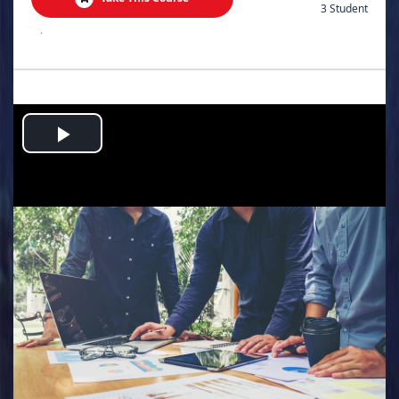
3 Student
.
Play
Video