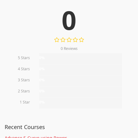
0
0 Reviews
5 Stars
0%
4 Stars
0%
3 Stars
0%
2 Stars
0%
1 Star
0%
Recent Courses
Advance S-Curve using Power