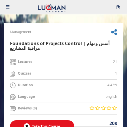
Management
Foundations of Projects Control | أسس ومهام
مراقبة المشاريع
21
Lectures
1
Quizzes
4:43:9
Duration
english
Language
Reviews (0)
20$
Take This Course