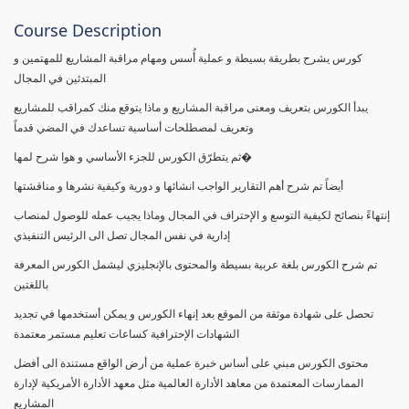
Course Description
كورس يشرح بطريقة بسيطة و عملية أُسس ومهام مراقبة المشاريع للمهتمين و
المبتدئين في المجال
يبدأ الكورس بتعريف ومعنى مراقبة المشاريع و ماذا يتوقع منك كمراقب للمشاريع
وتعريف لمصطلحات أساسية تساعدك في المضي قدماً
ثم يتطرّق الكورس للجزء الأساسي و هوا شرح لمها�
أيضاً تم شرح أهم التقارير الواجب انشائها و دورية وكيفية نشرها و مناقشتها
إنتهاءً بنصائح لكيفية التوسع و الإحتراف في المجال وماذا يجيب عمله للوصول لمنصاب
إدارية في نفس المجال تصل الى الرئيس التنفيذي
تم شرح الكورس بلغة عربية بسيطة والمحتوى بالإنجليزي ليشمل الكورس المعرفة
باللغتين
تحصل على شهادة موثقة من الموقع بعد إنهاء الكورس و يمكن أستخدمها في تجديد
الشهادات الإحترافية كساعات تعليم مستمر معتمدة
محتوى الكورس مبني على أساس خبرة عملية من أرض الواقع مستندة الى أفضل
الممارسات المعتمدة من معاهد الأدارة العالمية مثل معهد الأدارة الأمريكية لإدارة
المشاريع