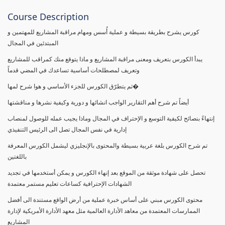
Course Description
كورس يشرح بطريقة بسيطة و عملية أُسس ومهام مراقبة المشاريع للمهتمين و
المبتدئين في المجال
يبدأ الكورس بتعريف ومعنى مراقبة المشاريع و ماذا يتوقع منك كمراقب للمشاريع
وتعريف لمصطلحات أساسية تساعدك في المضي قدماً
ثم يتطرّق الكورس للجزء الأساسي و هوا شرح لمها�
أيضاً تم شرح أهم التقارير الواجب انشائها و دورية وكيفية نشرها و مناقشتها
إنتهاءً بنصائح لكيفية التوسع و الإحتراف في المجال وماذا يجيب عمله للوصول لمنصاب
إدارية في نفس المجال تصل الى الرئيس التنفيذي
تم شرح الكورس بلغة عربية بسيطة والمحتوى بالإنجليزي ليشمل الكورس المعرفة
باللغتين
تحصل على شهادة موثقة من الموقع بعد إنهاء الكورس و يمكن أستخدمها في تجديد
الشهادات الإحترافية كساعات تعليم مستمر معتمدة
محتوى الكورس مبني على أساس خبرة عملية من أرض الواقع مستندة الى أفضل
الممارسات المعتمدة من معاهد الأدارة العالمية مثل معهد الأدارة الأمريكية لإدارة
المشاريع