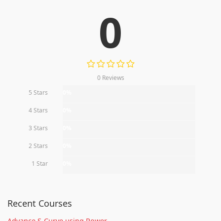
0
0 Reviews
5 Stars
0%
4 Stars
0%
3 Stars
0%
2 Stars
0%
1 Star
0%
Recent Courses
Advance S-Curve using Power