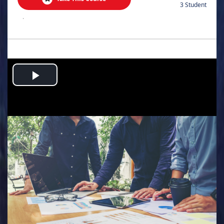
3 Student
.
Play
Video