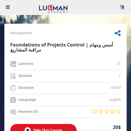
Management
Foundations of Projects Control | أسس ومهام
مراقبة المشاريع
21
Lectures
1
Quizzes
4:43:9
Duration
english
Language
Reviews (0)
20$
Take This Course