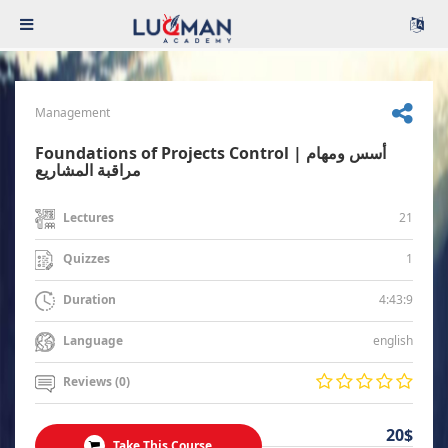
Management
Foundations of Projects Control | أسس ومهام
مراقبة المشاريع
21
Lectures
1
Quizzes
4:43:9
Duration
english
Language
Reviews (0)
20$
Take This Course