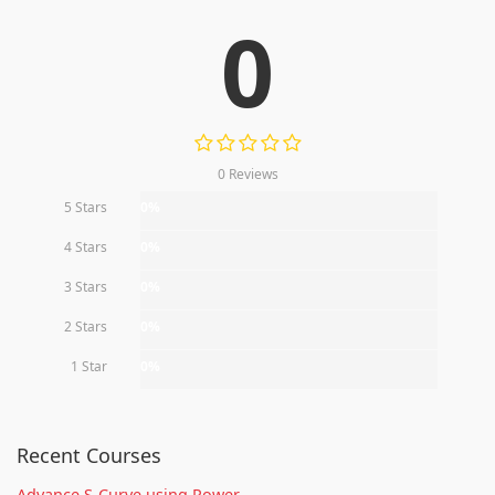
0
0 Reviews
5 Stars
0%
4 Stars
0%
3 Stars
0%
2 Stars
0%
1 Star
0%
Recent Courses
Advance S-Curve using Power