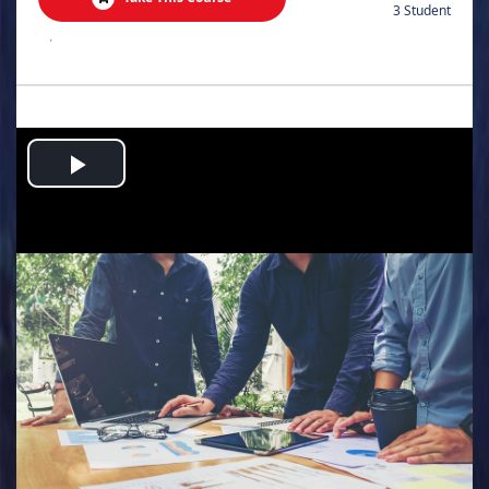
3 Student
.
Play
Video