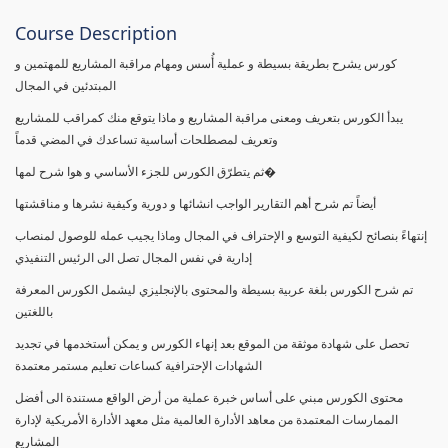
Course Description
كورس يشرح بطريقة بسيطة و عملية أُسس ومهام مراقبة المشاريع للمهتمين و
المبتدئين في المجال
يبدأ الكورس بتعريف ومعنى مراقبة المشاريع و ماذا يتوقع منك كمراقب للمشاريع
وتعريف لمصطلحات أساسية تساعدك في المضي قدماً
ثم يتطرّق الكورس للجزء الأساسي و هوا شرح لمها�
أيضاً تم شرح أهم التقارير الواجب انشائها و دورية وكيفية نشرها و مناقشتها
إنتهاءً بنصائح لكيفية التوسع و الإحتراف في المجال وماذا يجيب عمله للوصول لمنصاب
إدارية في نفس المجال تصل الى الرئيس التنفيذي
تم شرح الكورس بلغة عربية بسيطة والمحتوى بالإنجليزي ليشمل الكورس المعرفة
باللغتين
تحصل على شهادة موثقة من الموقع بعد إنهاء الكورس و يمكن أستخدمها في تجديد
الشهادات الإحترافية كساعات تعليم مستمر معتمدة
محتوى الكورس مبني على أساس خبرة عملية من أرض الواقع مستندة الى أفضل
الممارسات المعتمدة من معاهد الأدارة العالمية مثل معهد الأدارة الأمريكية لإدارة
المشاريع