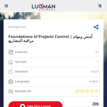
Management
Foundations of Projects Control | أسس ومهام
مراقبة المشاريع
21
Lectures
1
Quizzes
4:43:9
Duration
english
Language
Reviews (0)
20$
Take This Course