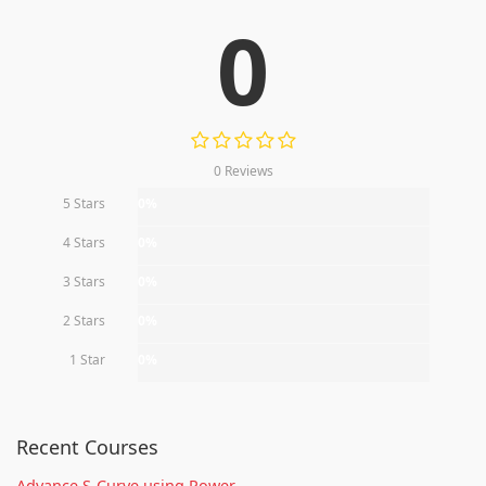
0
0 Reviews
5 Stars
0%
4 Stars
0%
3 Stars
0%
2 Stars
0%
1 Star
0%
Recent Courses
Advance S-Curve using Power