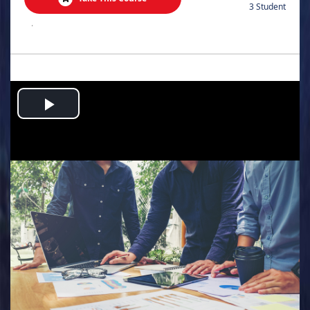
3 Student
.
Play
Video