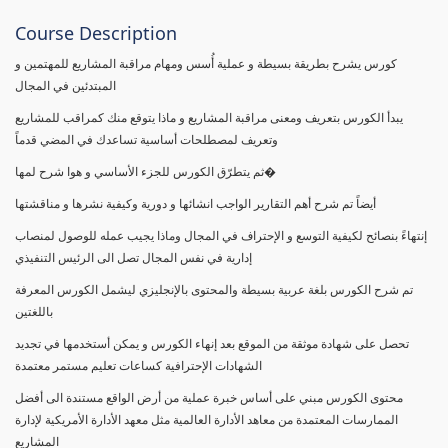
Course Description
كورس يشرح بطريقة بسيطة و عملية أُسس ومهام مراقبة المشاريع للمهتمين و
المبتدئين في المجال
يبدأ الكورس بتعريف ومعنى مراقبة المشاريع و ماذا يتوقع منك كمراقب للمشاريع
وتعريف لمصطلحات أساسية تساعدك في المضي قدماً
ثم يتطرّق الكورس للجزء الأساسي و هوا شرح لمها�
أيضاً تم شرح أهم التقارير الواجب انشائها و دورية وكيفية نشرها و مناقشتها
إنتهاءً بنصائح لكيفية التوسع و الإحتراف في المجال وماذا يجيب عمله للوصول لمنصاب
إدارية في نفس المجال تصل الى الرئيس التنفيذي
تم شرح الكورس بلغة عربية بسيطة والمحتوى بالإنجليزي ليشمل الكورس المعرفة
باللغتين
تحصل على شهادة موثقة من الموقع بعد إنهاء الكورس و يمكن أستخدمها في تجديد
الشهادات الإحترافية كساعات تعليم مستمر معتمدة
محتوى الكورس مبني على أساس خبرة عملية من أرض الواقع مستندة الى أفضل
الممارسات المعتمدة من معاهد الأدارة العالمية مثل معهد الأدارة الأمريكية لإدارة
المشاريع