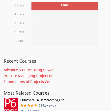
5 Stars
100%
4 Stars
0%
3 Stars
0%
2 Stars
0%
1 Star
0%
Recent Courses
Advance S-Curve using Power
Practice Managing Project Ri
Foundations of Projects Cont
Most Related Courses
Primavera P6 Databases SQLite...
(68 Reviews )
2570 Student