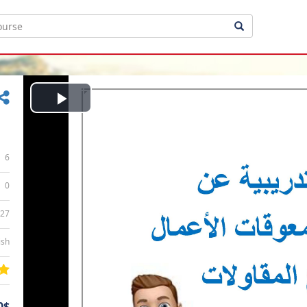
Play
Video
6
0
:27
ish
0$