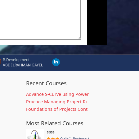
B.Development
ABDELRAHMAN GAYEL
Recent Courses
Advance S-Curve using Power
Practice Managing Project Ri
Foundations of Projects Cont
Most Related Courses
spss
(1 Reviews )