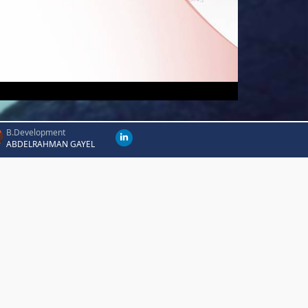
B.Development
ABDELRAHMAN GAYEL