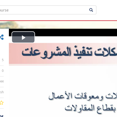
Play
Video
5
0
:44
ish
0$