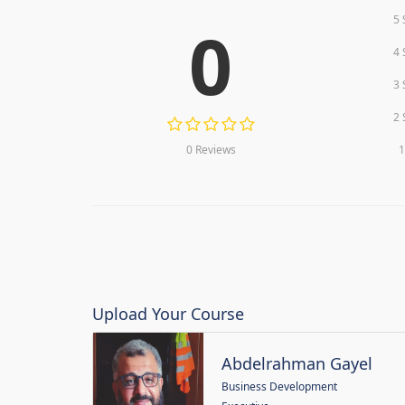
5 
0
4 
3 
2 
0 Reviews
1
Upload Your Course
Abdelrahman Gayel
Business Development