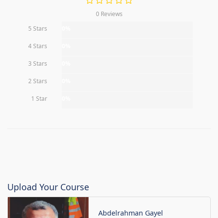
0 Reviews
5 Stars
0%
4 Stars
0%
3 Stars
0%
2 Stars
0%
1 Star
0%
Upload Your Course
Abdelrahman Gayel