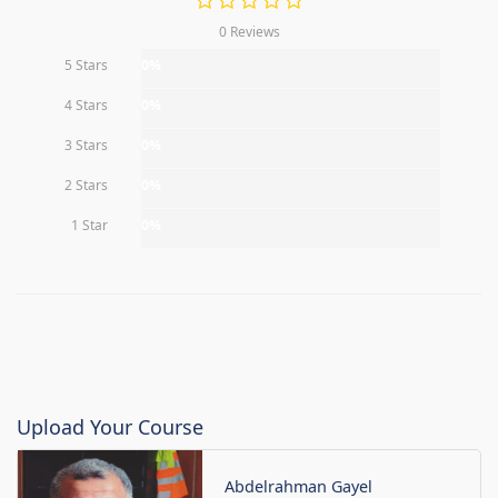
0 Reviews
5 Stars
0%
4 Stars
0%
3 Stars
0%
2 Stars
0%
1 Star
0%
Upload Your Course
Abdelrahman Gayel