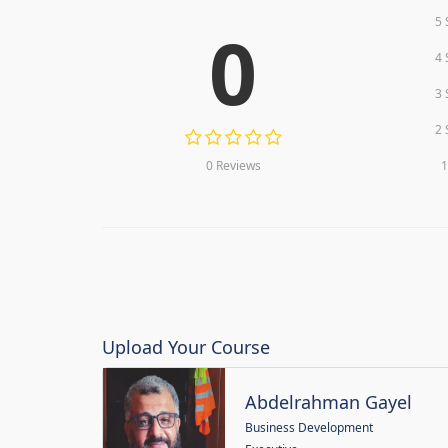
5 
0
4 
3 
2 
0 Reviews
1
Upload Your Course
Abdelrahman Gayel
Business Development