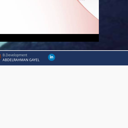
B.Development
ABDELRAHMAN GAYEL