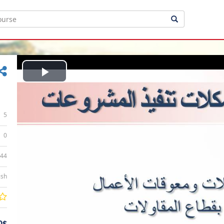
Play
Video
5
0
:44
ish
0$