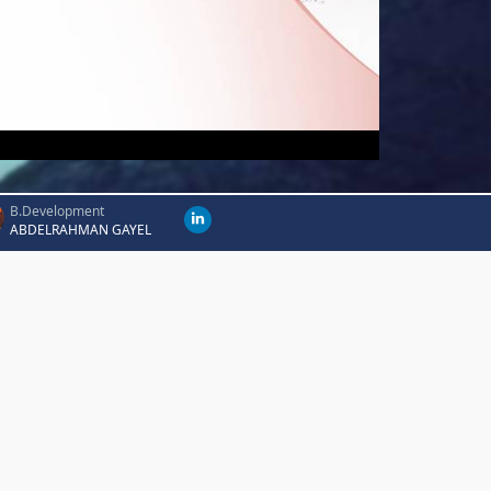
B.Development
ABDELRAHMAN GAYEL