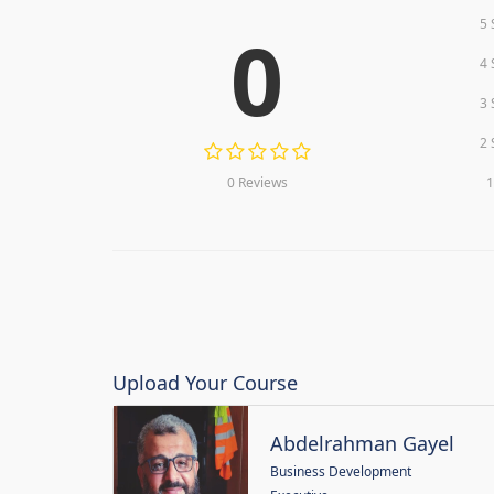
5 
0
4 
3 
2 
0 Reviews
1
Upload Your Course
Abdelrahman Gayel
Business Development