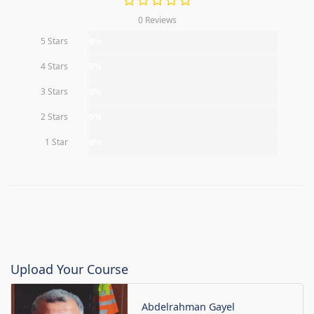
0 Reviews
5 Stars
0%
4 Stars
0%
3 Stars
0%
2 Stars
0%
1 Star
0%
Upload Your Course
Abdelrahman Gayel