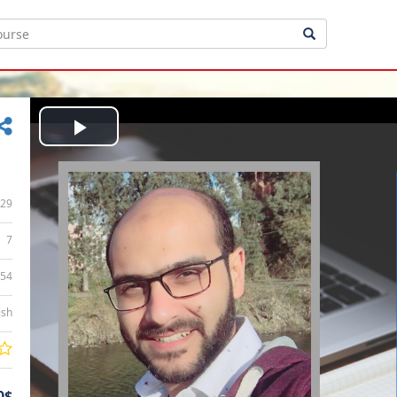
Play
Video
29
7
:54
ish
0$