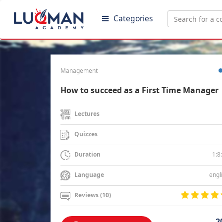
Categories
Management
How to succeed as a First Time Manager
Lectures
Quizzes
1:8
Duration
engl
Language
Reviews (10)
2