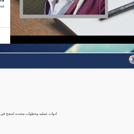
ent
agerial role ادوات عمليه وخطوات محدده لتنجح في دور المدير لاول مره