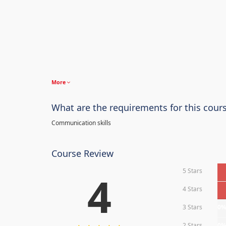
More
What are the requirements for this cour
Communication skills
Course Review
5 Stars
4
4 Stars
3 Stars
0
2 Stars
0