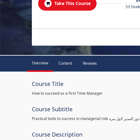
Take This Course
53 Stud
.
Overview
Content
Reviews
Course Title
How to succeed as a First Time Manager
Course Subtitle
Practical tools to success in man
Course Description