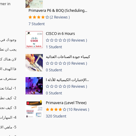
rmer in
Primavera P6 & BOQ (Scheduling...
(2 Reviews )
7 Student
CISCO in 6 Hours
وجودك في د
(0 Reviews )
1 Student
يجب ان تعل
كيمياء جودة الصناعات الغذائية
لان هناك كث
(0 Reviews )
فا الهدف ا
0 Student
سنتعرف من 
الإختبارات الكيميائية للأدلة ا...
(0 Reviews )
1- لماذا تعتبر الاداره مهمه مختلفه عن باقي المهام
0 Student
2- كيف تطور فكرك لتقوم بدورك الجديد بشكل فعال (4 اساطير يجب تغيرها)
Primavera (Level Three)
3- كيف تجتاح مرحله التحول بنجاح (هدفين مهمين )
(10 Reviews )
320 Student
4- المهارات المطلوبه للنجاح كمدير (4 انواع المهارات)
5- ماهي الاداره وماهي مهام الدور الجديد (4 وظائف )