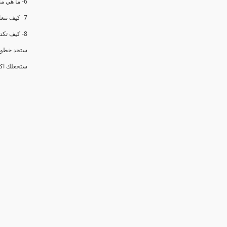
6- ما هي منهجيه تكوين فرق العمل
7- كيف تتعامل مع فريق العمل الموجود (3 خطوات محدده )
8- كيف تكتسب المهاره الاهم في هذا الدور وهي الاقناع (6 ادوات عمليه )
ستجد خطوات
ستجعلك اكث