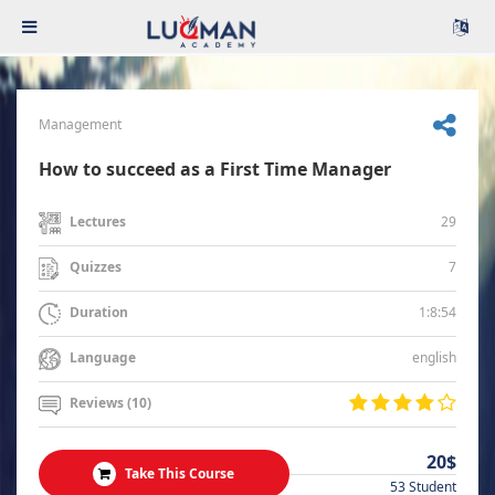
Management
How to succeed as a First Time Manager
29
Lectures
7
Quizzes
1:8:54
Duration
english
Language
Reviews (10)
20$
Take This Course
53 Student