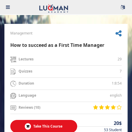
Management
How to succeed as a First Time Manager
29
Lectures
7
Quizzes
1:8:54
Duration
english
Language
Reviews (10)
20$
Take This Course
53 Student