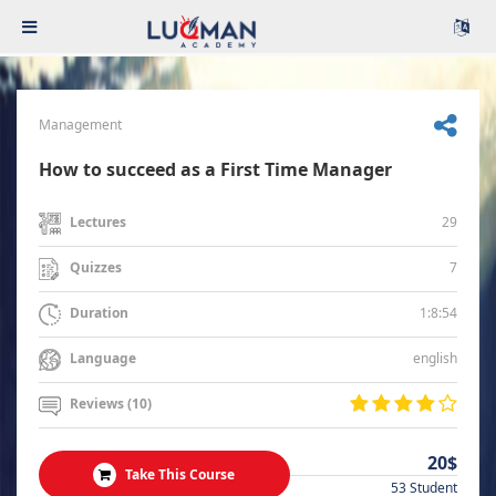
Management
How to succeed as a First Time Manager
29
Lectures
7
Quizzes
1:8:54
Duration
english
Language
Reviews (10)
20$
Take This Course
53 Student