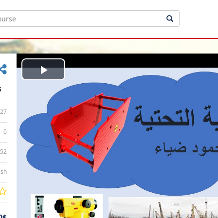
Play
s
Video
27
0
:52
ish
0$