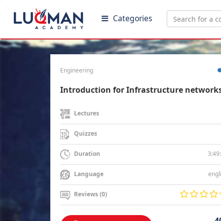
Categories
Engineering
Introduction for Infrastructure network
Lectures
Quizzes
3:49
Duration
engl
Language
Reviews (0)
4