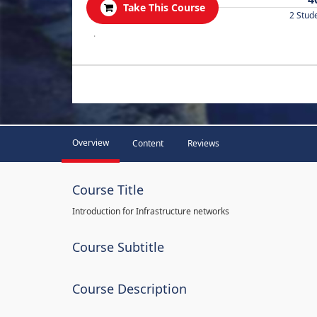
Take This Course
2 Stud
.
Overview
Content
Reviews
Course Title
Introduction for Infrastructure networks
Course Subtitle
Course Description