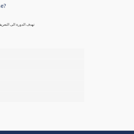
se?
تهدف الدورة الى التعريف بمقدمه لاعمال البنية التحتية بدء من شبكات الانحدار و وصلات المنازل
%
%
%
%
%