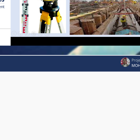
ent
Proj
MOH