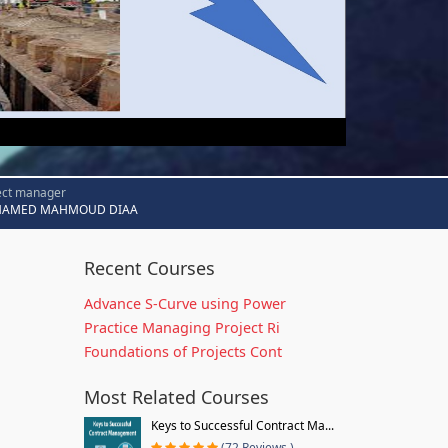
ect manager
AMED MAHMOUD DIAA
Recent Courses
Advance S-Curve using Power
Practice Managing Project Ri
Foundations of Projects Cont
Most Related Courses
Keys to Successful Contract Ma...
(72 Reviews )