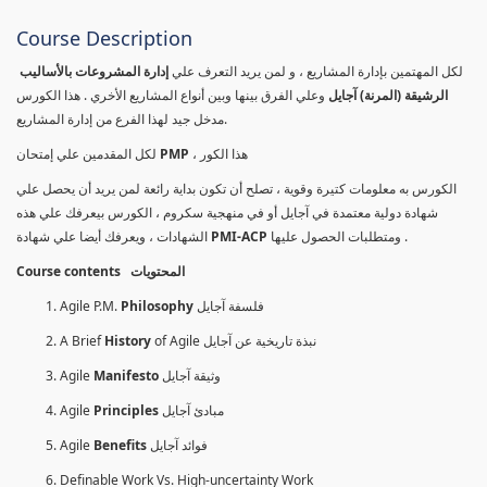
Course Description
لكل المهتمين بإدارة المشاريع ، و لمن يريد التعرف علي
إدارة المشروعات بالأساليب
الرشيقة (المرنة) آجايل
وعلي الفرق بينها وبين أنواع المشاريع الأخري . هذا الكورس
مدخل جيد لهذا الفرع من إدارة المشاريع.
لكل المقدمين علي إمتحان
PMP
، هذا الكور
الكورس به معلومات كتيرة وقوية ، تصلح أن تكون بداية رائعة لمن يريد أن يحصل علي
شهادة دولية معتمدة في آجايل أو في منهجية سكروم ، الكورس بيعرفك علي هذه
الشهادات ، ويعرفك أيضا علي شهادة
PMI-ACP
ومتطلبات الحصول عليها .
Course contents المحتويات
Agile P.M.
Philosophy
فلسفة آجايل
A Brief
History
of Agile نبذة تاريخية عن آجايل
Agile
Manifesto
وثيقة آجايل
Agile
Principles
مبادئ آجايل
Agile
Benefits
فوائد آجايل
Definable Work Vs. High-uncertainty Work