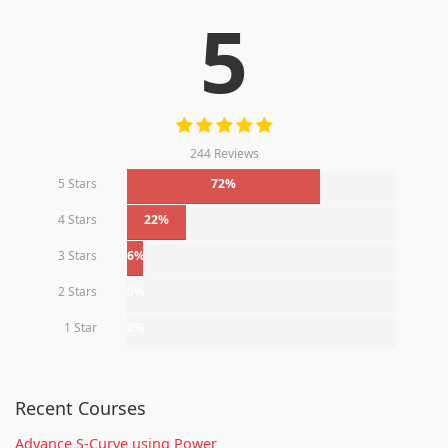
5
244 Reviews
5 Stars
72%
4 Stars
22%
3 Stars
6%
2 Stars
0%
1 Star
0%
Recent Courses
Advance S-Curve using Power