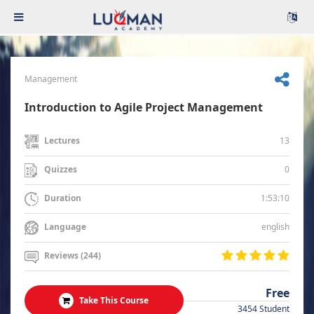
Management
Introduction to Agile Project Management
13
Lectures
0
Quizzes
1:53:10
Duration
english
Language
Reviews (244)
Free
Take This Course
3454 Student