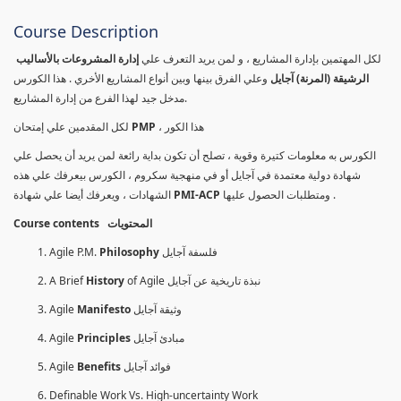
Course Description
لكل المهتمين بإدارة المشاريع ، و لمن يريد التعرف علي
إدارة المشروعات بالأساليب
الرشيقة (المرنة) آجايل
وعلي الفرق بينها وبين أنواع المشاريع الأخري . هذا الكورس
مدخل جيد لهذا الفرع من إدارة المشاريع.
لكل المقدمين علي إمتحان
PMP
، هذا الكور
الكورس به معلومات كتيرة وقوية ، تصلح أن تكون بداية رائعة لمن يريد أن يحصل علي
شهادة دولية معتمدة في آجايل أو في منهجية سكروم ، الكورس بيعرفك علي هذه
الشهادات ، ويعرفك أيضا علي شهادة
PMI-ACP
ومتطلبات الحصول عليها .
Course contents المحتويات
Agile P.M.
Philosophy
فلسفة آجايل
A Brief
History
of Agile نبذة تاريخية عن آجايل
Agile
Manifesto
وثيقة آجايل
Agile
Principles
مبادئ آجايل
Agile
Benefits
فوائد آجايل
Definable Work Vs. High-uncertainty Work