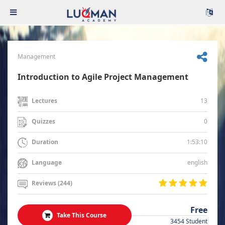
Management
Introduction to Agile Project Management
13
Lectures
0
Quizzes
1:53:10
Duration
english
Language
Reviews (244)
Free
Take This Course
3454 Student