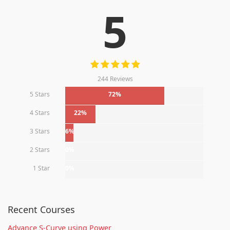
5
244 Reviews
5 Stars
72%
4 Stars
22%
3 Stars
6%
2 Stars
0%
1 Star
0%
Recent Courses
Advance S-Curve using Power