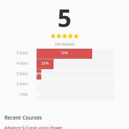
5
244 Reviews
5 Stars
72%
4 Stars
22%
3 Stars
6%
2 Stars
0%
1 Star
0%
Recent Courses
Advance S-Curve using Power