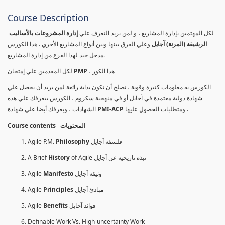
Course Description
لكل المهتمين بإدارة المشاريع ، و لمن يريد التعرف علي
إدارة المشروعات بالأساليب
الرشيقة (المرنة) آجايل
وعلي الفرق بينها وبين أنواع المشاريع الأخري . هذا الكورس
مدخل جيد لهذا الفرع من إدارة المشاريع.
لكل المقدمين علي إمتحان
PMP
، هذا الكور
الكورس به معلومات كتيرة وقوية ، تصلح أن تكون بداية رائعة لمن يريد أن يحصل علي
شهادة دولية معتمدة في آجايل أو في منهجية سكروم ، الكورس بيعرفك علي هذه
الشهادات ، ويعرفك أيضا علي شهادة
PMI-ACP
ومتطلبات الحصول عليها .
Course contents المحتويات
Agile P.M.
Philosophy
فلسفة آجايل
A Brief
History
of Agile نبذة تاريخية عن آجايل
Agile
Manifesto
وثيقة آجايل
Agile
Principles
مبادئ آجايل
Agile
Benefits
فوائد آجايل
Definable Work Vs. High-uncertainty Work