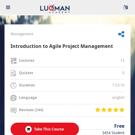
Management
Introduction to Agile Project Management
13
Lectures
0
Quizzes
1:53:10
Duration
english
Language
Reviews (244)
Free
Take This Course
3454 Student