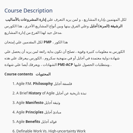
Course Description
لكل المهتمين بإدارة المشاريع ، و لمن يريد التعرف علي
إدارة المشروعات بالأساليب
الرشيقة (المرنة) آجايل
وعلي الفرق بينها وبين أنواع المشاريع الأخري . هذا الكورس
مدخل جيد لهذا الفرع من إدارة المشاريع.
لكل المقدمين علي إمتحان
PMP
، هذا الكور
الكورس به معلومات كتيرة وقوية ، تصلح أن تكون بداية رائعة لمن يريد أن يحصل علي
شهادة دولية معتمدة في آجايل أو في منهجية سكروم ، الكورس بيعرفك علي هذه
الشهادات ، ويعرفك أيضا علي شهادة
PMI-ACP
ومتطلبات الحصول عليها .
Course contents المحتويات
Agile P.M.
Philosophy
فلسفة آجايل
A Brief
History
of Agile نبذة تاريخية عن آجايل
Agile
Manifesto
وثيقة آجايل
Agile
Principles
مبادئ آجايل
Agile
Benefits
فوائد آجايل
Definable Work Vs. High-uncertainty Work