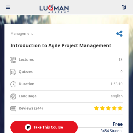
Management
Introduction to Agile Project Management
13
Lectures
0
Quizzes
1:53:10
Duration
english
Language
Reviews (244)
Free
Take This Course
3454 Student