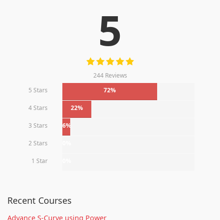
5
244 Reviews
5 Stars
72%
4 Stars
22%
3 Stars
6%
2 Stars
0%
1 Star
0%
Recent Courses
Advance S-Curve using Power